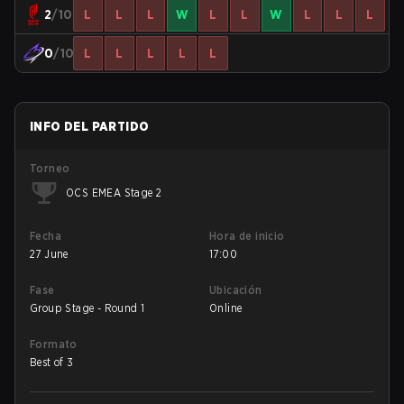
2
/10
L
L
L
W
L
L
W
L
L
L
0
/10
L
L
L
L
L
INFO DEL PARTIDO
Torneo
OCS EMEA Stage 2
Fecha
Hora de inicio
27 June
17:00
Fase
Ubicación
Group Stage - Round 1
Online
Formato
Best of 3