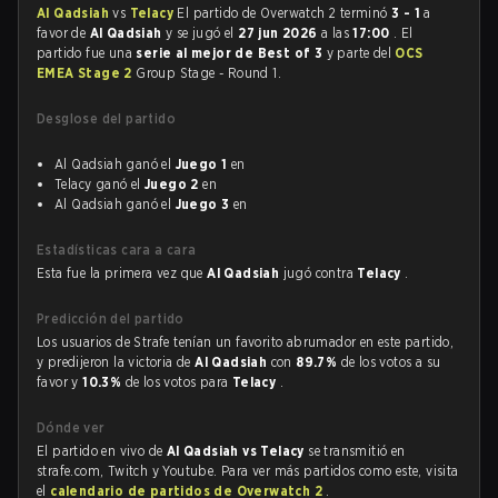
Al Qadsiah
vs
Telacy
El partido de Overwatch 2 terminó
3 - 1
a
favor de
Al Qadsiah
y se jugó el
27 jun 2026
a las
17:00
. El
partido fue una
serie al mejor de Best of 3
y parte del
OCS
EMEA Stage 2
Group Stage - Round 1.
Desglose del partido
Al Qadsiah ganó el
Juego 1
en
Telacy ganó el
Juego 2
en
Al Qadsiah ganó el
Juego 3
en
Estadísticas cara a cara
Esta fue la primera vez que
Al Qadsiah
jugó contra
Telacy
.
Predicción del partido
Los usuarios de Strafe tenían un favorito abrumador en este partido,
y predijeron la victoria de
Al Qadsiah
con
89.7%
de los votos a su
favor y
10.3%
de los votos para
Telacy
.
Dónde ver
El partido en vivo de
Al Qadsiah vs Telacy
se transmitió en
strafe.com, Twitch y Youtube. Para ver más partidos como este, visita
el
calendario de partidos de Overwatch 2
.