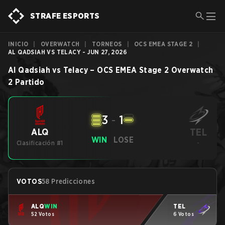
STRAFE ESPORTS
INICIO
|
OVERWATCH
|
TORNEOS
|
OCS EMEA STAGE 2
|
AL QADSIAH VS TELACY - JUN 27, 2026
Al Qadsiah
vs
Telacy
–
OCS EMEA Stage 2
Overwatch
2
Partido
3
-
1
TEL
ALQ
WIN
LOSE
Clasificación #1
-
VOTOS
58 Predicciones
ALQ
WIN
TEL
52 Votos
6 Votos