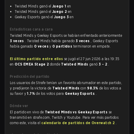
Twisted Minds ganó el
Juego 1
en
Twisted Minds ganó el
Juego 2
en
Geekay Esports ganó el
Juego 3
en
Estadísticas cara a cara
Twisted Minds y Geekay Esports se habían enfrentado anteriormente
3 veces
. Twisted Minds había ganado
3 veces
, Geekay Esports
había ganado
0 veces
y
0 partidos
terminaron en empate.
El último partido entre ellos
se jugó el 27 jun 2026 a las 19:35
en
OCS EMEA Stage 2
donde
Twisted Minds
ganó
3 - 2
.
Predicción del partido
Los usuarios de Strafe tenían un favorito abrumador en este partido,
y predijeron la victoria de
Twisted Minds
con
98.3%
de los votos a
su favor y
1.7%
de los votos para
Geekay Esports
.
Dónde ver
El partido en vivo de
Twisted Minds vs Geekay Esports
se
transmitió en strafe.com, Twitch y Youtube. Para ver más partidos
como este, visita el
calendario de partidos de Overwatch 2
.