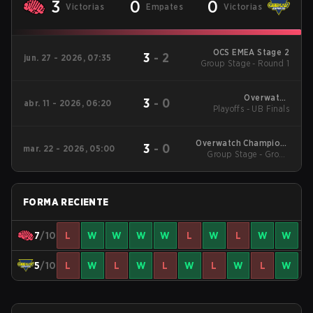
3
0
0
Victorias
Empates
Victorias
OCS EMEA Stage 2
3
-
2
jun. 27 - 2026, 07:35
Group Stage - Round 1
Overwatch
3
-
0
abr. 11 - 2026, 06:20
Champions Series -
Playoffs - UB Finals
EMEA Stage 1
Overwatch Champions
3
-
0
mar. 22 - 2026, 05:00
Series - EMEA Stage 1
Group Stage - Group
Stage
FORMA RECIENTE
7
/10
L
W
W
W
W
L
W
L
W
W
5
/10
L
W
L
W
L
W
L
W
L
W