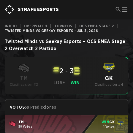
STRAFE ESPORTS
INICIO
|
OVERWATCH
|
TORNEOS
|
OCS EMEA STAGE 2
|
TWISTED MINDS VS GEEKAY ESPORTS - JUL 3, 2026
Twisted Minds
vs
Geekay Esports
–
OCS EMEA Stage
2
Overwatch 2
Partido
2
-
3
GK
TM
LOSE
WIN
Clasificación #2
Clasificación #4
VOTOS
59 Predicciones
TM
WIN
GK
58 Votos
1 Votos