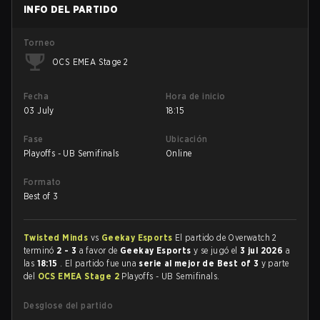
INFO DEL PARTIDO
Torneo
OCS EMEA Stage 2
Fecha
Hora de inicio
03 July
18:15
Fase
Ubicación
Playoffs - UB Semifinals
Online
Formato
Best of 3
Twisted Minds
vs
Geekay Esports
El partido de Overwatch 2
terminó
2 - 3
a favor de
Geekay Esports
y se jugó el
3 jul 2026
a
las
18:15
. El partido fue una
serie al mejor de Best of 3
y parte
del
OCS EMEA Stage 2
Playoffs - UB Semifinals.
Desglose del partido