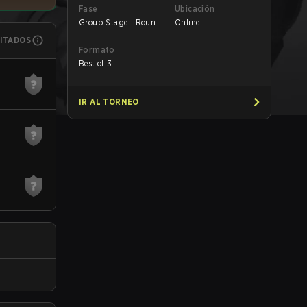
Fase
Ubicación
Group Stage - Round
Online
1
MITADOS
Formato
Best of 3
IR AL TORNEO