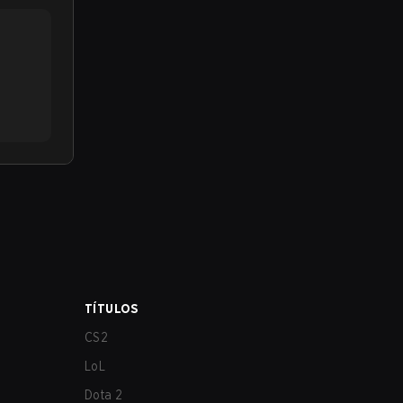
TÍTULOS
CS2
LoL
Dota 2