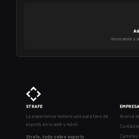
Aú
¡Inicia sesión y
STRAFE
EMPRES
La experiencia número uno para fans de
Acerca de
esports en la web y móvil.
Contácta
Carreras
Strafe, todo sobre esports