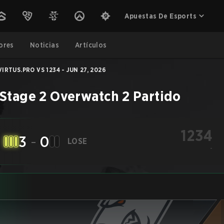
Apuestas De Esports
ores
Noticias
Artículos
VIRTUS.PRO VS 1234 - JUN 27, 2026
Stage 2
Overwatch 2
Partido
1234
3
-
0
LOSE
-