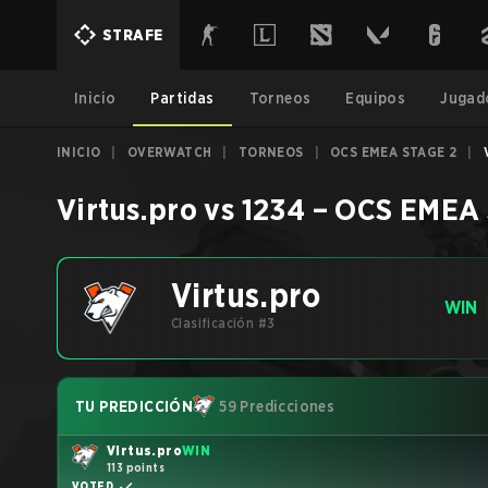
STRAFE
Inicio
Partidas
Torneos
Equipos
Jugad
INICIO
|
OVERWATCH
|
TORNEOS
|
OCS EMEA STAGE 2
|
Virtus.pro
vs
1234
–
OCS EMEA 
Virtus.pro
WIN
Clasificación #3
TU PREDICCIÓN
59 Predicciones
Virtus.pro
WIN
113 points
VOTED