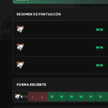
RESUMEN DE PUNTUACIÓN
WIN
WIN
WIN
FORMA RECIENTE
8
/10
L
L
W
W
W
W
W
W