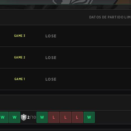
DATOS DE PARTIDO LI
LOSE
GAME
3
LOSE
GAME
2
LOSE
GAME
1
W
W
2
/10
W
L
L
L
W