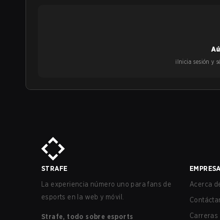
Aú
¡Inicia sesión y
STRAFE
EMPRES
La experiencia número uno para fans de
Acerca de
esports en la web y móvil.
Contácta
Carreras
Strafe, todo sobre esports