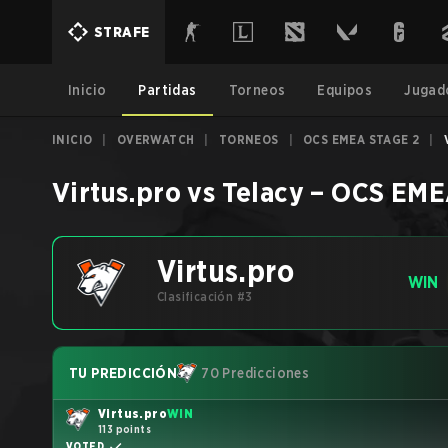
STRAFE
Inicio
Partidas
Torneos
Equipos
Jugad
INICIO
|
OVERWATCH
|
TORNEOS
|
OCS EMEA STAGE 2
|
Virtus.pro
vs
Telacy
–
OCS EME
Virtus.pro
WIN
Clasificación #3
TU PREDICCIÓN
70 Predicciones
Virtus.pro
WIN
113 points
VOTED