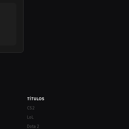
TÍTULOS
CS2
LoL
Dota 2