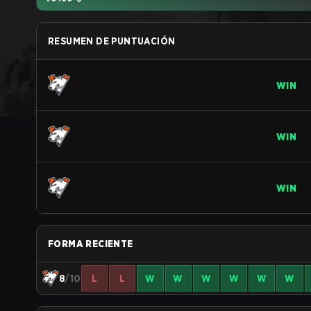
RESUMEN DE PUNTUACIÓN
WIN
WIN
WIN
FORMA RECIENTE
8
/10
L
L
W
W
W
W
W
W