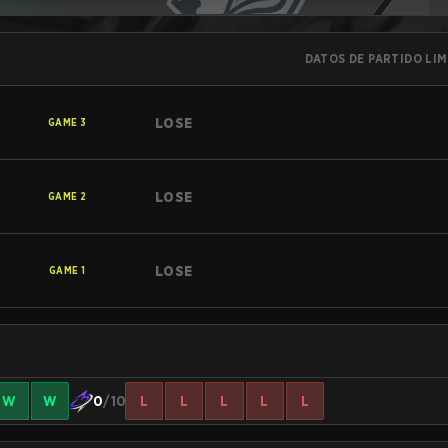
DATOS DE PARTIDO LI
LOSE
GAME
3
LOSE
GAME
2
LOSE
GAME
1
W
W
0
/10
L
L
L
L
L