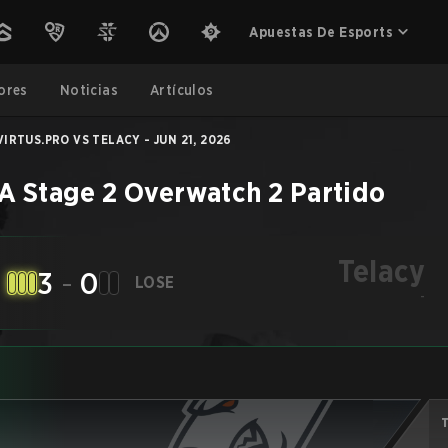
Apuestas De Esports
ores
Noticias
Artículos
VIRTUS.PRO VS TELACY - JUN 21, 2026
A Stage 2
Overwatch 2
Partido
Telacy
3
-
0
LOSE
-
T