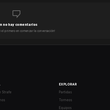
n no hay comentarios
 sé el primero en comenzar la conversación!
A
EXPLORAR
 Strafe
Partidas
nos
Torneos
Equipos