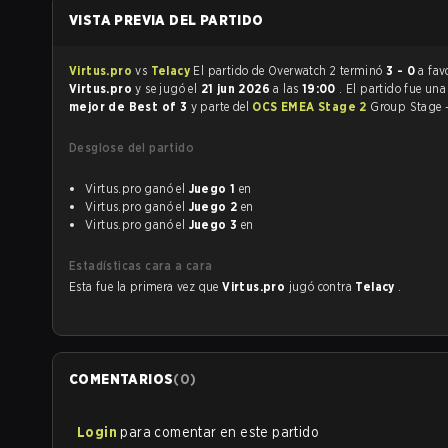
VISTA PREVIA DEL PARTIDO
Virtus.pro
vs
Telacy
El partido de Overwatch 2 terminó
3 - 0
a fav
Virtus.pro
y se jugó el
21 jun 2026
a las
19:00
. El partido fue un
mejor de Best of 3
y parte del
OCS EMEA Stage 2
Group Stage -
Desglose del partido
Virtus.pro ganó el
Juego 1
en
Virtus.pro ganó el
Juego 2
en
Virtus.pro ganó el
Juego 3
en
Estadísticas cara a cara
Esta fue la primera vez que
Virtus.pro
jugó contra
Telacy
.
COMENTARIOS
(
0
)
Login
para comentar en este partido