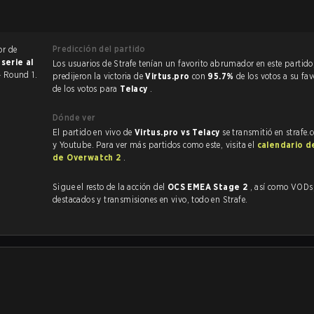
Predicción del partido
or de
a
serie al
Los usuarios de Strafe tenían un favorito abrumador en este partido, y
 Round 1.
predijeron la victoria de
Virtus.pro
con
95.7%
de los votos a su fa
de los votos para
Telacy
.
Dónde ver
El partido en vivo de
Virtus.pro vs Telacy
se transmitió en strafe
y Youtube. Para ver más partidos como este, visita el
calendario d
de Overwatch 2
.
Sigue el resto de la acción del
OCS EMEA Stage 2
, así como VODs,
destacados y transmisiones en vivo, todo en Strafe.