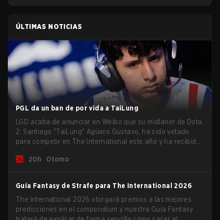
ÚLTIMAS NOTICIAS
PGL da un ban de por vida a TaiLung
LGD acaba de anunciar en Weibo que su midlaner de Dota
2, Santiago "TaiLung" Agüero Gustavo, ha sido vetado
para competir en The International este año y ha recibido
una prohibición de por vida por parte de PGL.
20h
Otomo
Guía Fantasy de Strafe para The International 2026
The International 2026 otorgará premios a las mejores
predicciones en el compendium y nuestra Guía Fantasy
tratará de explicar de forma sencilla cómo sacar el