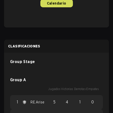
Calendario
CLASIFICACIONES
Group Stage
Group A
Jugados
Victorias
Derrotas
Empates
1
5
4
1
0
RE.Arise