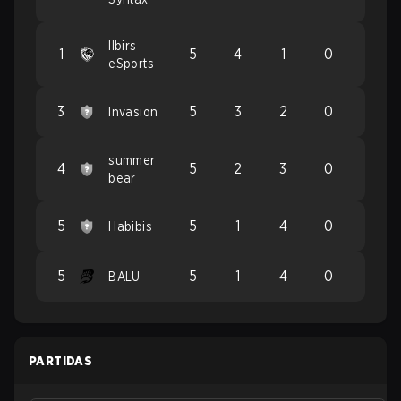
Ilbirs
1
5
4
1
0
eSports
3
5
3
2
0
Invasion
summer
4
5
2
3
0
bear
5
5
1
4
0
Habibis
5
5
1
4
0
BALU
PARTIDAS