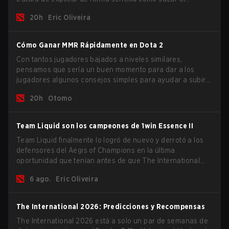
máximo partido a tus rolls para alcanzar los percentiles
20h
Eric Oliveira
más altos.
Cómo Ganar MMR Rápidamente en Dota 2
Con tantos jugadores bajados a niveles similares,
pensamos que sería un buen momento para dar a los
jugadores algunos consejos simples para ayudar a subir
en la escalera de MMR en este tiempo turbulento.
20h
Otomo
Team Liquid son los campeones de 1win Essence II
Team Liquid finalmente lo logró de nuevo y derrotó a los
defensores del Aegis of Champions en la última
oportunidad que tenían antes de que The International
2026 comience y los equipos se lancen de lleno por una
6 ago.
Eric Oliveira
oportunidad de gloria eterna.
The International 2026: Predicciones y Recompensas
The International 2026 está a solo un par de semanas de