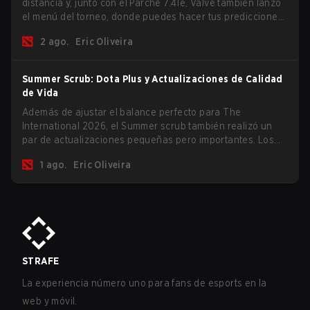
distancia y, junto con el Parche 7.41e, Valve también lanzó
el menú del torneo, donde puedes hacer tus predicciones
para la Fase de Grupos y consultar las recompensas de
2 ago.
Eric Oliveira
este año.
Summer Scrub: Dota Plus y Actualizaciones de Calidad
de Vida
Además de ajustar el balance perfecto para The
International 2026, el Summer scrub también realizó un
par de actualizaciones pequeñas pero importantes. Los
suscriptores de Dota Plus obtuvieron una nueva pantalla
1 ago.
Eric Oliveira
de desglose post-partida y ahora todos los jugadores
pueden vincular teclas de acceso rápido para unidades
que no son héroes por separado.
STRAFE
La experiencia número uno para fans de esports en la
web y móvil.