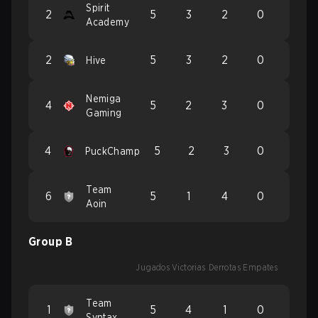
Spirit
2
5
3
2
0
Academy
2
5
3
2
0
Hive
Nemiga
4
5
2
3
0
Gaming
4
5
2
3
0
PuckChamp
Team
6
5
1
4
0
Aoin
Group B
Jugados
Victorias
Derrotas
Empates
Team
1
5
4
1
0
Syntax