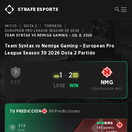
STRAFE ESPORTS
INICIO
|
DOTA 2
|
TORNEOS
|
EUROPEAN PRO LEAGUE SEASON 39 2026
|
TEAM SYNTAX VS NEMIGA GAMING - JUL 8, 2026
Team Syntax
vs
Nemiga Gaming
–
European Pro
League Season 39 2026
Dota 2
Partido
1
-
2
NMG
STX
LOSE
WIN
-
Clasificación #42
TU PREDICCIÓN
96 Predicciones
WIN
NMG
STX
597 points
57%