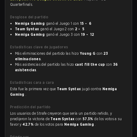
Quarterfinals.
Desglose del partido
Nemiga Gaming
ganó el Juego 1 con
15 - 6
Team Syntax
ganó el Juego 2 con
2 - 5
Nemiga Gaming
ganó el Juego 3 con
19 - 12
Estadísticas clave de jugadores
Más eliminaciones del partido las hizo
Young G
con
23
eliminaciones
.
Más asistencias del partido las hizo
cant fill the cup
con
36
asistencias
.
Estadísticas cara a cara
Esta fue la primera vez que
Team Syntax
jugó contra
Nemiga
Gaming
.
Predicción del partido
Los usuarios de Strafe creyeron que sería un partido reñido, y
predijeron la victoria de
Team Syntax
con
57.3%
de los votos a su
favor y
42.7%
de los votos para
Nemiga Gaming
.
Dónde ver