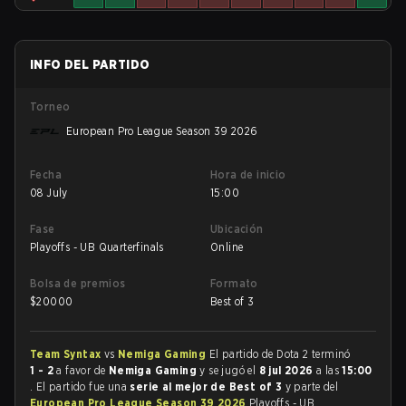
INFO DEL PARTIDO
Torneo
European Pro League Season 39 2026
Fecha
Hora de inicio
08 July
15:00
Fase
Ubicación
Playoffs - UB Quarterfinals
Online
Bolsa de premios
Formato
$
20000
Best of 3
Team Syntax
vs
Nemiga Gaming
El partido de Dota 2 terminó
1 - 2
a favor de
Nemiga Gaming
y se jugó el
8 jul 2026
a las
15:00
. El partido fue una
serie al mejor de Best of 3
y parte del
European Pro League Season 39 2026
Playoffs - UB