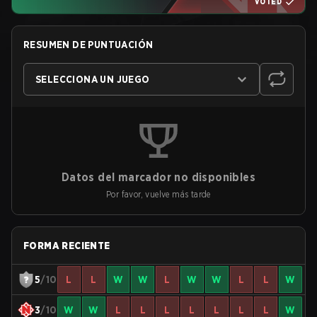
VOTED
RESUMEN DE PUNTUACIÓN
SELECCIONA UN JUEGO
Datos del marcador no disponibles
Por favor, vuelve más tarde
FORMA RECIENTE
5
/10
L
L
W
W
L
W
W
L
L
W
3
/10
W
W
L
L
L
L
L
L
L
W