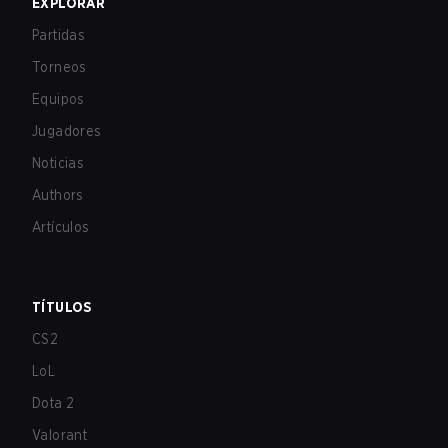
EXPLORAR
Partidas
Torneos
Equipos
Jugadores
Noticias
Authors
Artículos
TÍTULOS
CS2
LoL
Dota 2
Valorant