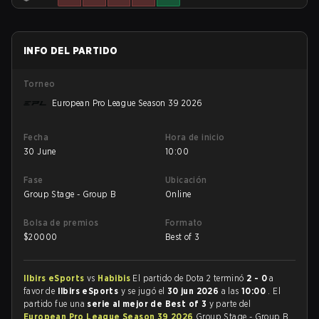
INFO DEL PARTIDO
Torneo
European Pro League Season 39 2026
Fecha
Hora de inicio
30 June
10:00
Fase
Ubicación
Group Stage - Group B
Online
Bolsa de premios
Formato
$
20000
Best of 3
Ilbirs eSports
vs
Habibis
El partido de Dota 2 terminó
2 - 0
a
favor de
Ilbirs eSports
y se jugó el
30 jun 2026
a las
10:00
. El
partido fue una
serie al mejor de Best of 3
y parte del
European Pro League Season 39 2026
Group Stage - Group B.