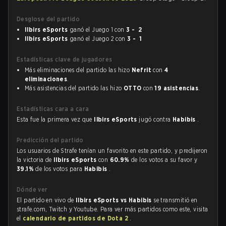
Desglose del partido
Ilbirs eSports
ganó el Juego 1 con
3 - 2
Ilbirs eSports
ganó el Juego 2 con
3 - 1
Estadísticas clave de jugadores
Más eliminaciones del partido las hizo
Nefrit
con
4
eliminaciones
.
Más asistencias del partido las hizo
OTTO
con
19 asistencias
.
Estadísticas cara a cara
Esta fue la primera vez que
Ilbirs eSports
jugó contra
Habibis
.
Predicción del partido
Los usuarios de Strafe tenían un favorito en este partido, y predijeron
la victoria de
Ilbirs eSports
con
60.9%
de los votos a su favor y
39.1%
de los votos para
Habibis
.
Dónde ver
El partido en vivo de
Ilbirs eSports vs Habibis
se transmitió en
strafe.com, Twitch y Youtube. Para ver más partidos como este, visita
el
calendario de partidos de Dota 2
.