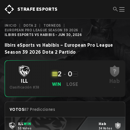
STRAFE ESPORTS
INICIO
|
DOTA 2
|
TORNEOS
|
EUROPEAN PRO LEAGUE SEASON 39 2026
|
ILBIRS ESPORTS VS HABIBIS - JUN 30, 2026
Ilbirs eSports
vs
Habibis
–
European Pro League
Season 39 2026
Dota 2
Partido
2
-
0
Hab
ILL
WIN
LOSE
Clasificación #38
-
VOTOS
87 Predicciones
ILL
WIN
Hab
53 Votos
34 Votos