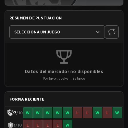
RESUMEN DE PUNTUACIÓN
SELECCIONA UN JUEGO
Datos del marcador no disponibles
Por favor, vuelve más tarde
FORMA RECIENTE
7
/10
W
W
W
W
W
L
L
W
L
W
1
/10
L
L
L
L
W