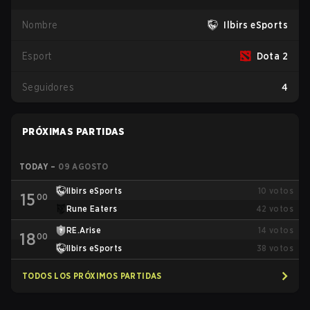
Nombre
Ilbirs eSports
Esport
Dota 2
Seguidores
4
PRÓXIMAS PARTIDAS
TODAY
–
09 AGOSTO
Ilbirs eSports
10
votos
15
00
Rune Eaters
42
votos
RE.Arise
14
votos
18
00
Ilbirs eSports
38
votos
TODOS LOS PRÓXIMOS PARTIDAS