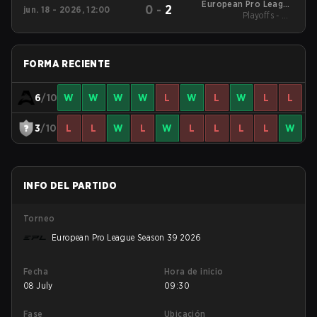
European Pro League
0
-
2
jun. 18 - 2026, 12:00
Season 38 2026
Playoffs - UB
Quarterfinals
FORMA RECIENTE
6
/10
W
W
W
W
L
W
L
W
L
L
3
/10
L
L
W
L
W
L
L
L
L
W
INFO DEL PARTIDO
Torneo
European Pro League Season 39 2026
Fecha
Hora de inicio
08 July
09:30
Fase
Ubicación