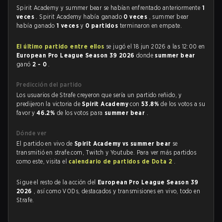
Spirit Academy y summer bear se habían enfrentado anteriormente
1
veces
. Spirit Academy había ganado
0 veces
, summer bear
había ganado
1 veces
y
0 partidos
terminaron en empate.
El último partido entre ellos
se jugó el 18 jun 2026 a las 12:00 en
European Pro League Season 39 2026
donde
summer bear
ganó
2 - 0
.
Predicción del partido
Los usuarios de Strafe creyeron que sería un partido reñido, y
predijeron la victoria de
Spirit Academy
con
53.8%
de los votos a su
favor y
46.2%
de los votos para
summer bear
.
Dónde ver
El partido en vivo de
Spirit Academy vs summer bear
se
transmitió en strafe.com, Twitch y Youtube. Para ver más partidos
como este, visita el
calendario de partidos de Dota 2
.
Sigue el resto de la acción del
European Pro League Season 39
2026
, así como VODs, destacados y transmisiones en vivo, todo en
Strafe.