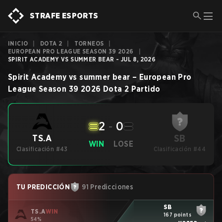
STRAFE ESPORTS
INICIO
|
DOTA 2
|
TORNEOS
|
EUROPEAN PRO LEAGUE SEASON 39 2026
|
SPIRIT ACADEMY VS SUMMER BEAR - JUL 8, 2026
Spirit Academy
vs
summer bear
–
European Pro
League Season 39 2026
Dota 2
Partido
2
-
0
SB
TS.A
WIN
LOSE
Clasificación #43
Clasificación #44
TU PREDICCIÓN
91 Predicciones
SB
TS.A
WIN
167 points
54%