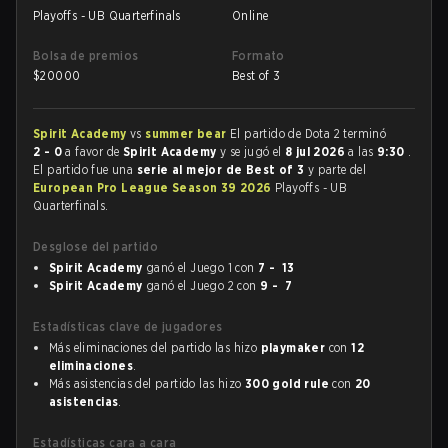
Playoffs - UB Quarterfinals
Online
Bolsa de premios
Formato
$
20000
Best of 3
Spirit Academy
vs
summer bear
El partido de Dota 2 terminó
2 - 0
a favor de
Spirit Academy
y se jugó el
8 jul 2026
a las
9:30
.
El partido fue una
serie al mejor de Best of 3
y parte del
European Pro League Season 39 2026
Playoffs - UB
Quarterfinals.
Desglose del partido
Spirit Academy
ganó el Juego 1 con
7 - 13
Spirit Academy
ganó el Juego 2 con
9 - 7
Estadísticas clave de jugadores
Más eliminaciones del partido las hizo
playmaker
con
12
eliminaciones
.
Más asistencias del partido las hizo
300 gold rule
con
20
asistencias
.
Estadísticas cara a cara