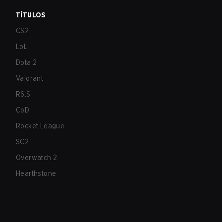
TÍTULOS
CS2
LoL
Dota 2
Valorant
R6:S
CoD
Rocket League
SC2
Overwatch 2
Hearthstone