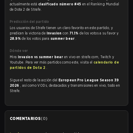
actualmente está
clasificado número #45
en el Ranking Mundial
de Dota 2 de Strafe.
Predicción del partido
Los usuarios de Strafe tienen un claro favorito en este partido, y
predicen la victoria de
Invasion
con
71.1%
de los votos a su favor y
28.9%
de los votos para
summer bear
.
Dónde ver
Mira
Invasion vs summer bear
en vivo en strafe.com, Twitch y
Youtube. Para ver más partidos como este, visita el
calendario de
partidos de Dota 2
.
Sigue el resto de la acción del
European Pro League Season 39
2026
, así como VODs, destacados y transmisiones en vivo, todo en
Strafe.
COMENTARIOS
(
0
)