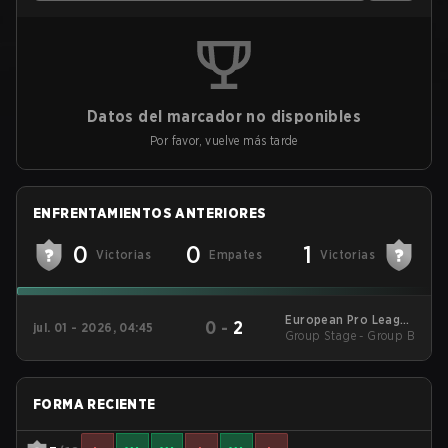
Datos del marcador no disponibles
Por favor, vuelve más tarde
ENFRENTAMIENTOS ANTERIORES
0
0
1
Victorias
Empates
Victorias
European Pro League
0
-
2
jul. 01 - 2026, 04:45
Group Stage - Group B
Season 39 2026
FORMA RECIENTE