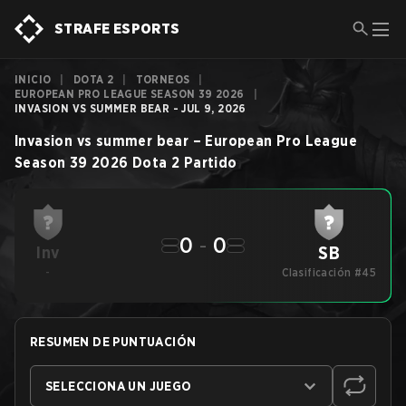
STRAFE ESPORTS
INICIO
|
DOTA 2
|
TORNEOS
|
EUROPEAN PRO LEAGUE SEASON 39 2026
|
INVASION VS SUMMER BEAR - JUL 9, 2026
Invasion
vs
summer bear
–
European Pro League
Season 39 2026
Dota 2
Partido
0
-
0
SB
Inv
-
Clasificación #45
RESUMEN DE PUNTUACIÓN
SELECCIONA UN JUEGO