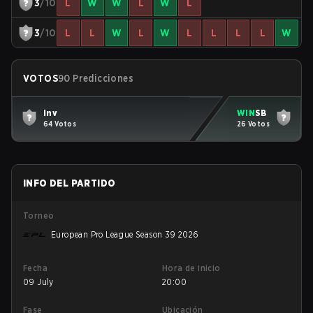
3
/10
L
W
W
L
W
L
3
/10
L
L
W
L
W
L
L
L
L
W
VOTOS
90 Predicciones
Inv
WIN
SB
64 Votos
26 Votos
INFO DEL PARTIDO
Torneo
European Pro League Season 39 2026
Fecha
Hora de inicio
09 July
20:00
Fase
Ubicación