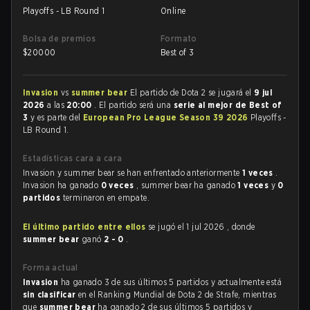
Playoffs - LB Round 1
Online
Bolsa de premios
Formato
$
20000
Best of 3
Invasion
vs
summer bear
El partido de Dota 2 se jugará el
9 jul
2026
a las
20:00
. El partido será una
serie al mejor de Best of
3
y es parte del
European Pro League Season 39 2026
Playoffs -
LB Round 1.
Estadísticas cara a cara
Invasion y summer bear se han enfrentado anteriormente
1 veces
.
Invasion ha ganado
0 veces
, summer bear ha ganado
1 veces
y
0
partidos
terminaron en empate.
El último partido entre ellos
se jugó el 1 jul 2026 , donde
summer bear
ganó
2 - 0
.
Forma actual
Invasion
ha ganado 3 de sus últimos 5 partidos y actualmente está
sin clasificar
en el Ranking Mundial de Dota 2 de Strafe, mientras
que
summer bear
ha ganado 2 de sus últimos 5 partidos y