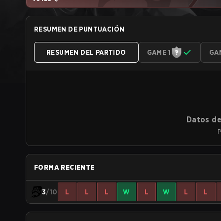
RESUMEN DE PUNTUACIÓN
RESUMEN DEL PARTIDO
GAME 1
GA
Datos de
P
FORMA RECIENTE
3
/10
L
L
L
W
L
W
L
L