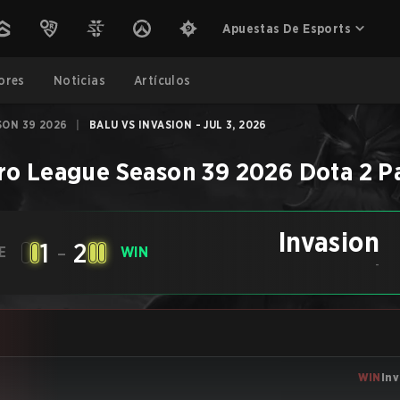
Apuestas De Esports
ores
Noticias
Artículos
SON 39 2026
|
BALU VS INVASION - JUL 3, 2026
ro League Season 39 2026
Dota 2
P
Invasion
1
-
2
E
WIN
-
WIN
In