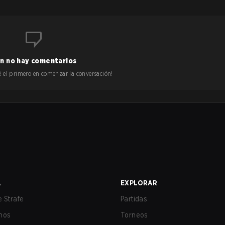
n no hay comentarios
 sé el primero en comenzar la conversación!
A
EXPLORAR
 Strafe
Partidas
nos
Torneos