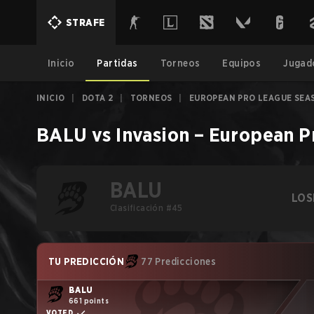
STRAFE
Inicio
Partidas
Torneos
Equipos
Jugad
INICIO
|
DOTA 2
|
TORNEOS
|
EUROPEAN PRO LEAGUE SEA
BALU
vs
Invasion
–
European P
BALU
LOS
Clasificación #45
TU PREDICCIÓN
77 Predicciones
BALU
661 points
VOTED