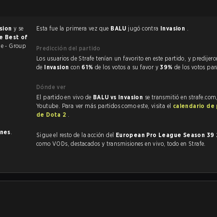
asion
y se
Esta fue la primera vez que
BALU
jugó contra
Invasion
.
de Best of
e - Group
Predicción del partido
Los usuarios de Strafe tenían un favorito en este partido, y predijeron la victoria
de
Invasion
con
61%
de los votos a su favor y
39%
de los votos pa
Dónde ver
El partido en vivo de
BALU vs Invasion
se transmitió en strafe.com
Youtube. Para ver más partidos como este, visita el
calendario de
de Dota 2
.
ones
.
Sigue el resto de la acción del
European Pro League Season 39
como VODs, destacados y transmisiones en vivo, todo en Strafe.