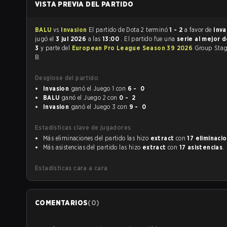
VISTA PREVIA DEL PARTIDO
BALU
vs
Invasion
El partido de Dota 2 terminó
1 - 2
a favor de
Inv
jugó el
3 jul 2026
a las
13:00
. El partido fue una
serie al mejor 
3
y parte del
European Pro League Season 39 2026
Group Stag
B.
Desglose del partido
Invasion
ganó el Juego 1 con
6 - 0
BALU
ganó el Juego 2 con
0 - 2
Invasion
ganó el Juego 3 con
9 - 0
Estadísticas clave de jugadores
Más eliminaciones del partido las hizo
extract
con
17 eliminaci
Más asistencias del partido las hizo
extract
con
17 asistencias
.
Estadísticas cara a cara
COMENTARIOS
(
0
)