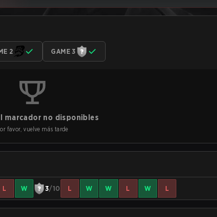
ME 2
GAME 3
l marcador no disponibles
or favor, vuelve más tarde
L
W
3
/10
L
W
W
L
W
L