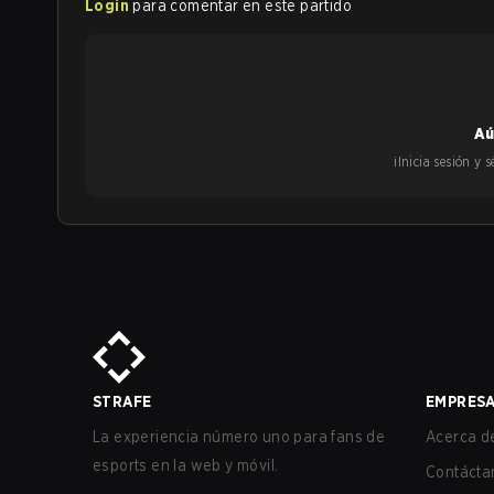
Login
para comentar en este partido
Aú
¡Inicia sesión y
STRAFE
EMPRES
La experiencia número uno para fans de
Acerca de
esports en la web y móvil.
Contácta