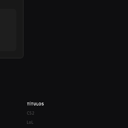
TÍTULOS
CS2
LoL