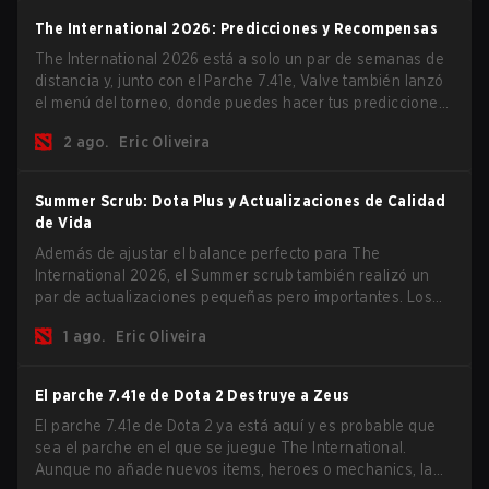
The International 2026: Predicciones y Recompensas
The International 2026 está a solo un par de semanas de
distancia y, junto con el Parche 7.41e, Valve también lanzó
el menú del torneo, donde puedes hacer tus predicciones
para la Fase de Grupos y consultar las recompensas de
2 ago.
Eric Oliveira
este año.
Summer Scrub: Dota Plus y Actualizaciones de Calidad
de Vida
Además de ajustar el balance perfecto para The
International 2026, el Summer scrub también realizó un
par de actualizaciones pequeñas pero importantes. Los
suscriptores de Dota Plus obtuvieron una nueva pantalla
1 ago.
Eric Oliveira
de desglose post-partida y ahora todos los jugadores
pueden vincular teclas de acceso rápido para unidades
que no son héroes por separado.
El parche 7.41e de Dota 2 Destruye a Zeus
El parche 7.41e de Dota 2 ya está aquí y es probable que
sea el parche en el que se juegue The International.
Aunque no añade nuevos items, heroes o mechanics, la