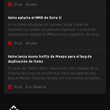
última actualización hace mucho por resolver algunos de
31 jul.
Otomo
los mayores problemas del juego.
Valve aplasta el MMR de Dota 2!
En la última actualización Summer Scrub, Valve ha
realizado un cambio largamente esperado. La reciente
actualización aplastó el MMR para los jugadores de rango
Inmortal.
31 jul.
Otomo
Valve lanza nuevo hotfix de Meepo para el bug de
duplicación de ítems
El meme de “Dota 2 beta” sigue vivo y otro capítulo de la
historia del juego se escribe tras Valve arreglando otro
bug de Meepo. Algunos héroes son una fuente constante
de bugs y entre todo el roster, Morphling, Rubick y Meepo
31 jul.
Eric Oliveira
son los más afectados por estos problemas.