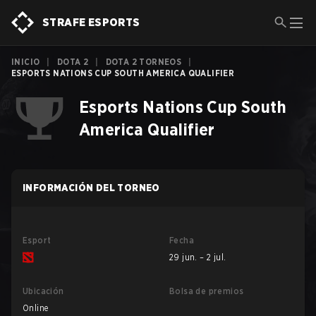
STRAFE ESPORTS
INICIO
|
DOTA 2
|
DOTA 2 TORNEOS
|
ESPORTS NATIONS CUP SOUTH AMERICA QUALIFIER
Esports Nations Cup South
America Qualifier
INFORMACIÓN DEL TORNEO
Esport
Fecha
29 jun. – 2 jul.
Ubicación
Bolsa de premios
Online