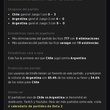
Desglose del partido
Chile
ganó el Juego 1 con
0 - 3
Argentina
ganó el Juego 2 con
4 - 0
Argentina
ganó el Juego 3 con
9 - 0
Estadísticas clave de jugadores
Más eliminaciones del partido las hizo
777
con
8 eliminaciones
.
Más asistencias del partido las hizo
savage
con
19 asistencias
.
Estadísticas cara a cara
Esta fue la primera vez que
Chile
jugó contra
Argentina
.
Predicción del partido
Los usuarios de Strafe tenían un favorito en este partido, y predijeron
la victoria de
Argentina
con
65.4%
de los votos a su favor y
34.6%
de los votos para
Chile
.
Dónde ver
El partido en vivo de
Chile vs Argentina
se transmitió en
strafe.com, Twitch y Youtube. Para ver más partidos como este, visita
el
calendario de partidos de Dota 2
.