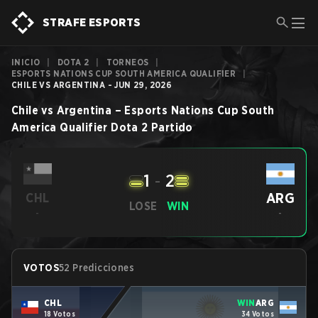
STRAFE ESPORTS
INICIO
|
DOTA 2
|
TORNEOS
|
ESPORTS NATIONS CUP SOUTH AMERICA QUALIFIER
|
CHILE VS ARGENTINA - JUN 29, 2026
Chile
vs
Argentina
–
Esports Nations Cup South
America Qualifier
Dota 2
Partido
1
-
2
ARG
CHL
LOSE
WIN
-
-
VOTOS
52 Predicciones
CHL
WIN
ARG
18 Votos
34 Votos