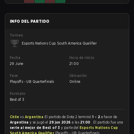
INFO DEL PARTIDO
Torneo
Esports Nations Cup South America Qualifier
Fecha
Hora de inicio
29 June
21:00
Fase
Ubicación
Playoffs - UB Quarterfinals
Online
Formato
Best of 3
Chile
vs
Argentina
El partido de Dota 2 terminó
1 - 2
a favor de
Argentina
y se jugó el
29 jun 2026
a las
21:00
. El partido fue una
serie al mejor de Best of 3
y parte del
Esports Nations Cup
South America Qualifier
Playoffs - UB Quarterfinals.