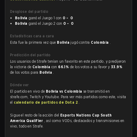
Desglose del partido
Bolivia
ganó el Juego 1 con
0 - 0
Bolivia
ganó el Juego 2 con
0 - 0
Estadísticas cara a cara
Esta fue la primera vez que
Bolivia
jugó contra
Colombia
.
Predicción del partido
Los usuarios de Strafe tenían un favorito en este partido, y predijeron
la victoria de
Colombia
con
66.1%
de los votos a su favor y
33.9%
de los votos para
Bolivia
.
Dónde ver
El partido en vivo de
Bolivia vs Colombia
se transmitió en
strafe.com, Twitch y Youtube. Para ver más partidos como este, visita
el
calendario de partidos de Dota 2
.
Sigue el resto de la acción del
Esports Nations Cup South
America Qualifier
, así como VODs, destacados y transmisiones en
vivo, todo en Strafe.