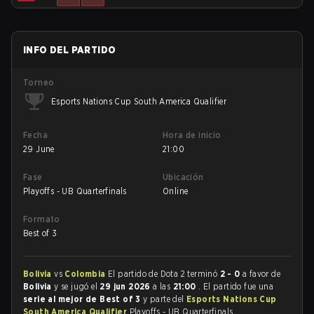
INFO DEL PARTIDO
Torneo
Esports Nations Cup South America Qualifier
Fecha
Hora de inicio
29 June
21:00
Fase
Ubicación
Playoffs - UB Quarterfinals
Online
Formato
Best of 3
Bolivia
vs
Colombia
El partido de Dota 2 terminó
2 - 0
a favor de
Bolivia
y se jugó el
29 jun 2026
a las
21:00
. El partido fue una
serie al mejor de Best of 3
y parte del
Esports Nations Cup
South America Qualifier
Playoffs - UB Quarterfinals.