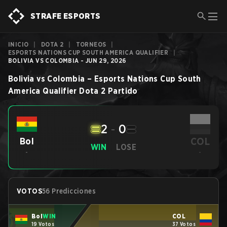
STRAFE ESPORTS
INICIO
|
DOTA 2
|
TORNEOS
|
ESPORTS NATIONS CUP SOUTH AMERICA QUALIFIER
|
BOLIVIA VS COLOMBIA - JUN 29, 2026
Bolivia
vs
Colombia
–
Esports Nations Cup South
America Qualifier
Dota 2
Partido
2
-
0
COL
Bol
WIN
LOSE
-
-
VOTOS
56 Predicciones
Bol
WIN
COL
19 Votos
37 Votos