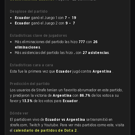
Desglose del partido
Ecuador
ganó el Juego 1 con
7 - 19
Ecuador
ganó el Juego 2 con
9 - 7
Estadísticas clave de jugadores
Más eliminaciones del partido las hizo
777
con
26
eliminaciones
.
Más asistencias del partido las hizo
.
con
27 asistencias
.
Estadísticas cara a cara
Esta fue la primera vez que
Ecuador
jugó contra
Argentina
.
Predicción del partido
Los usuarios de Strafe tenían un favorito abrumador en este partido,
y predijeron la victoria de
Argentina
con
86.7%
de los votos a su
favor y
13.3%
de los votos para
Ecuador
.
Dónde ver
El partido en vivo de
Ecuador vs Argentina
se transmitió en
strafe.com, Twitch y Youtube. Para ver más partidos como este, visita
el
calendario de partidos de Dota 2
.