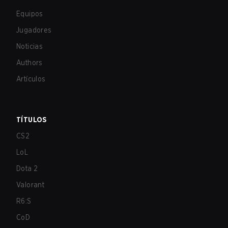
Equipos
Jugadores
Noticias
Authors
Artículos
TÍTULOS
CS2
LoL
Dota 2
Valorant
R6:S
CoD