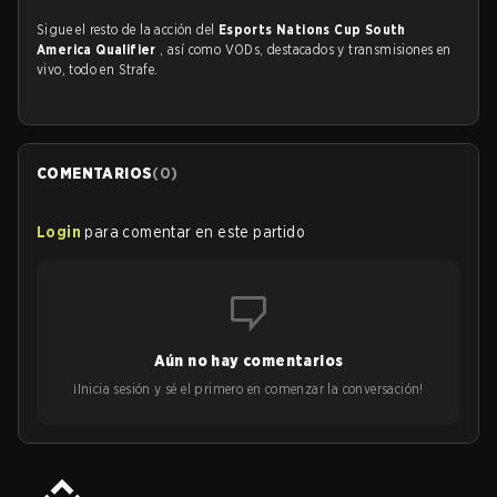
Sigue el resto de la acción del
Esports Nations Cup South
America Qualifier
, así como VODs, destacados y transmisiones en
vivo, todo en Strafe.
COMENTARIOS
(
0
)
Login
para comentar en este partido
Aún no hay comentarios
¡Inicia sesión y sé el primero en comenzar la conversación!