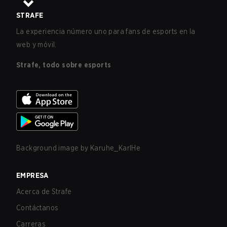
STRAFE
La experiencia número uno para fans de esports en la
web y móvil.
Strafe, todo sobre esports
Background image by
Karuhe_KarlHe
EMPRESA
Acerca de Strafe
Contáctanos
Carreras