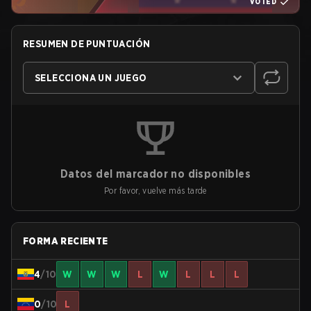
VOTED
RESUMEN DE PUNTUACIÓN
SELECCIONA UN JUEGO
Datos del marcador no disponibles
Por favor, vuelve más tarde
FORMA RECIENTE
4
/10
W
W
W
L
W
L
L
L
0
/10
L