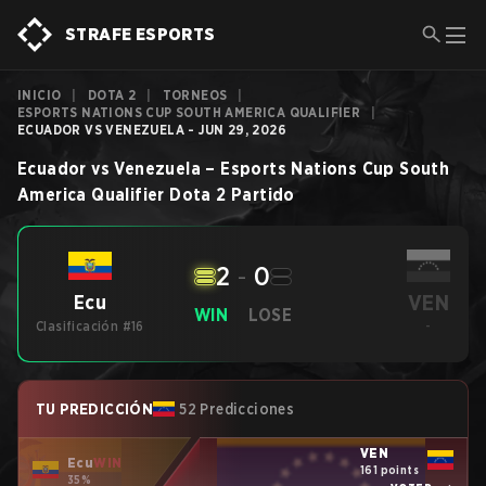
STRAFE ESPORTS
INICIO
|
DOTA 2
|
TORNEOS
|
ESPORTS NATIONS CUP SOUTH AMERICA QUALIFIER
|
ECUADOR VS VENEZUELA - JUN 29, 2026
Ecuador
vs
Venezuela
–
Esports Nations Cup South
America Qualifier
Dota 2
Partido
2
-
0
VEN
Ecu
WIN
LOSE
Clasificación #16
-
TU PREDICCIÓN
52 Predicciones
VEN
Ecu
WIN
161 points
35%