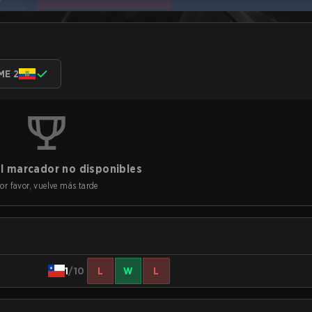
ME 2
l marcador no disponibles
or favor, vuelve más tarde
1
/10
L
W
L