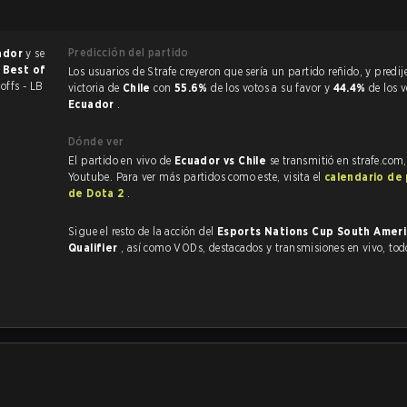
Predicción del partido
ador
y se
e Best of
Los usuarios de Strafe creyeron que sería un partido reñido, y predijeron la
offs - LB
victoria de
Chile
con
55.6%
de los votos a su favor y
44.4%
de los 
Ecuador
.
Dónde ver
El partido en vivo de
Ecuador vs Chile
se transmitió en strafe.com
Youtube. Para ver más partidos como este, visita el
calendario de
de Dota 2
.
Sigue el resto de la acción del
Esports Nations Cup South Ameri
Qualifier
, así como VODs, destacados y transmisiones en vivo, to