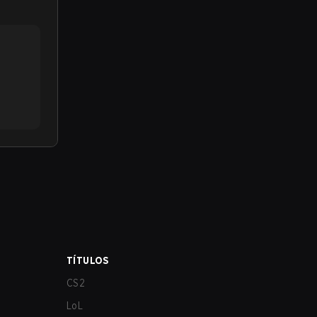
TÍTULOS
CS2
LoL