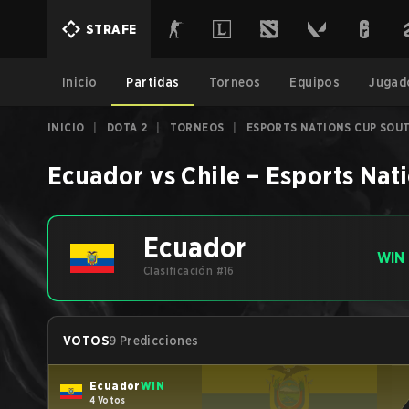
STRAFE
Inicio
Partidas
Torneos
Equipos
Jugad
INICIO
|
DOTA 2
|
TORNEOS
|
ESPORTS NATIONS CUP SOUT
Ecuador
vs
Chile
–
Esports Nat
Ecuador
WIN
Clasificación #16
VOTOS
9 Predicciones
Ecuador
WIN
4 Votos