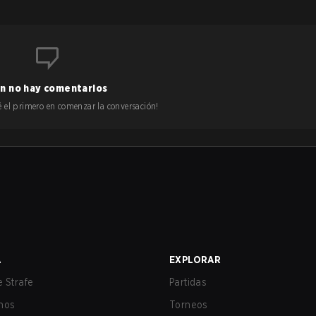
n no hay comentarios
 sé el primero en comenzar la conversación!
A
EXPLORAR
 Strafe
Partidas
nos
Torneos