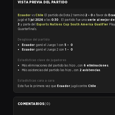
VISTA PREVIA DEL PARTIDO
Ecuador
vs
Chile
El partido de Dota 2 terminó
2 - 0
a favor de
Ecu
jugó el
1 jul 2026
a las
0:30
. El partido fue una
serie al mejor d
3
y parte del
Esports Nations Cup South America Qualifier
Play
Quarterfinals.
Desglose del partido
Ecuador
ganó el Juego 1 con
5 - 0
Ecuador
ganó el Juego 2 con
1 - 0
Estadísticas clave de jugadores
Más eliminaciones del partido las hizo
.
con
6 eliminaciones
.
Más asistencias del partido las hizo
.
con
2 asistencias
.
Estadísticas cara a cara
Esta fue la primera vez que
Ecuador
jugó contra
Chile
.
COMENTARIOS
(
0
)