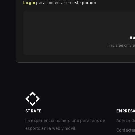
Login
para comentar en este partido
Aú
¡Inicia sesión y
STRAFE
EMPRES
La experiencia número uno para fans de
Acerca de
esports en la web y móvil.
Contácta