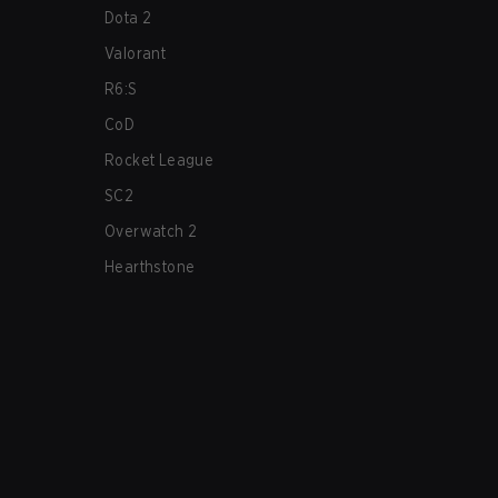
Dota 2
Valorant
R6:S
CoD
Rocket League
SC2
Overwatch 2
Hearthstone