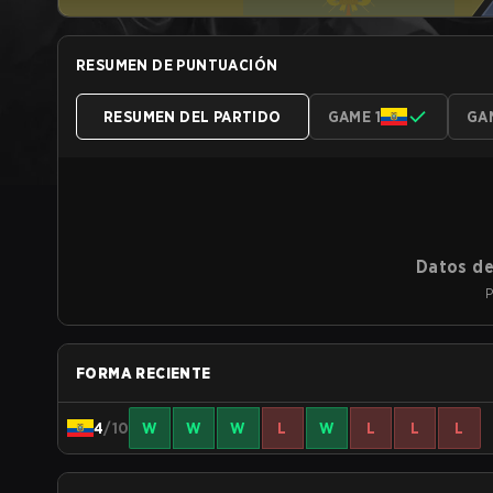
RESUMEN DE PUNTUACIÓN
RESUMEN DEL PARTIDO
GAME 1
GA
Datos de
P
FORMA RECIENTE
4
/10
W
W
W
L
W
L
L
L