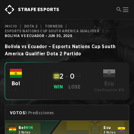
STRAFE ESPORTS
INICIO
|
DOTA 2
|
TORNEOS
|
ESPORTS NATIONS CUP SOUTH AMERICA QUALIFIER
|
BOLIVIA VS ECUADOR - JUN 30, 2026
Bolivia
vs
Ecuador
–
Esports Nations Cup South
America Qualifier
Dota 2
Partido
2
-
0
Ecu
Bol
WIN
LOSE
-
Clasificación #16
VOTOS
5 Predicciones
Bol
WIN
Ecu
2 Votos
3 Votos