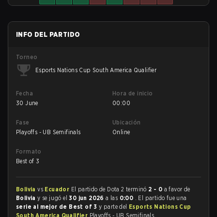
INFO DEL PARTIDO
Torneo
Esports Nations Cup South America Qualifier
Fecha
Hora de inicio
30 June
00:00
Fase
Ubicación
Playoffs - UB Semifinals
Online
Formato
Best of 3
Bolivia
vs
Ecuador
El partido de Dota 2 terminó
2 - 0
a favor de
Bolivia
y se jugó el
30 jun 2026
a las
0:00
. El partido fue una
serie al mejor de Best of 3
y parte del
Esports Nations Cup
South America Qualifier
Playoffs - UB Semifinals.