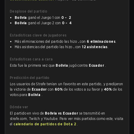
Desglose del partido
Bolivia
ganó el Juego 1 con
0 - 2
Bolivia
ganó el Juego 2 con
0 - 4
Estadísticas clave de jugadores
Más eliminaciones del partido las hizo
.
con
6 eliminaciones
.
Más asistencias del partido las hizo
.
con
12 asistencias
.
Estadísticas cara a cara
Esta fue la primera vez que
Bolivia
jugó contra
Ecuador
.
Predicción del partido
Los usuarios de Strafe tenían un favorito en este partido, y predijeron
la victoria de
Ecuador
con
60%
de los votos a su favor y
40%
de los
votos para
Bolivia
.
Dónde ver
El partido en vivo de
Bolivia vs Ecuador
se transmitió en
strafe.com, Twitch y Youtube. Para ver más partidos como este, visita
el
calendario de partidos de Dota 2
.