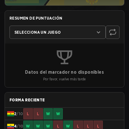
RESUMEN DE PUNTUACIÓN
SELECCIONA UN JUEGO
Datos del marcador no disponibles
Por favor, vuelve más tarde
FORMA RECIENTE
2
/10
L
L
W
W
4
/10
W
W
W
L
W
L
L
L