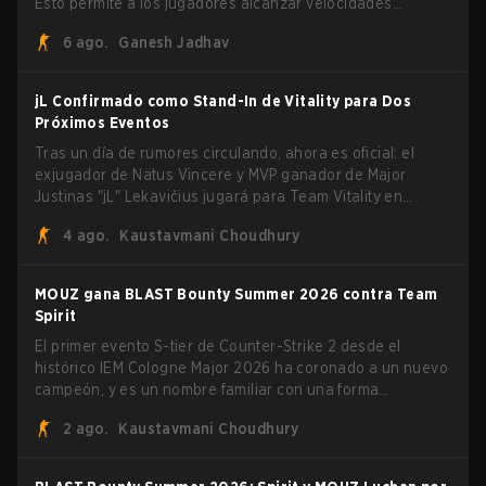
Esto permite a los jugadores alcanzar velocidades
extremas explotando el sistema subtick.
6 ago.
Ganesh Jadhav
jL Confirmado como Stand-In de Vitality para Dos
Próximos Eventos
Tras un día de rumores circulando, ahora es oficial: el
exjugador de Natus Vincere y MVP ganador de Major
Justinas "jL" Lekavičius jugará para Team Vitality en
BLAST Open Porto y PGL Masters Bucharest. El riflero
4 ago.
Kaustavmani Choudhury
lituano dio la noticia él mismo en stream, bromeando:
"Finalmente no tengo que ocultar el hecho de que puedo
jugar con ZywOo, ropz, mezii, apEX, flameZ, MrBaldGuy",
MOUZ gana BLAST Bounty Summer 2026 contra Team
burlándose del head coach de Vitality Rémy "XTQZZZ"
Spirit
Quoniam en el proceso.
El primer evento S-tier de Counter-Strike 2 desde el
histórico IEM Cologne Major 2026 ha coronado a un nuevo
campeón, y es un nombre familiar con una forma
desconocida. MOUZ, recién salido de movimientos en el
2 ago.
Kaustavmani Choudhury
roster y cambios de roles, arrolló a Team Spirit en una
serie dominante 3-1 para levantar el trofeo BLAST Bounty
Summer 2026.