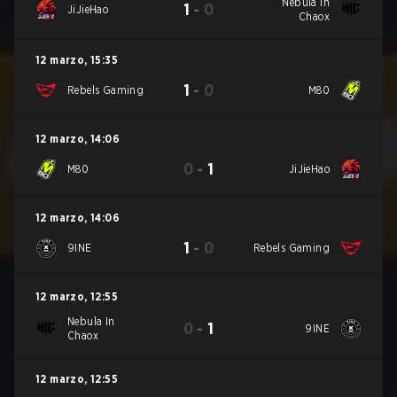
Nebula In
1
-
0
JiJieHao
Chaox
12 marzo
,
15:35
1
-
0
Rebels Gaming
M80
12 marzo
,
14:06
0
-
1
M80
JiJieHao
12 marzo
,
14:06
1
-
0
9INE
Rebels Gaming
12 marzo
,
12:55
Nebula In
0
-
1
9INE
Chaox
12 marzo
,
12:55