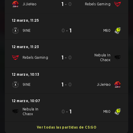
1
-
0
JiJieHao
Rebels Gaming
12 marzo
,
11:25
0
-
1
9INE
M80
12 marzo
,
11:23
Nebula In
1
-
0
Rebels Gaming
Chaox
12 marzo
,
10:13
1
-
0
9INE
JiJieHao
12 marzo
,
10:07
Nebula In
0
-
1
M80
Chaox
Ver todas las partidas de CS:GO