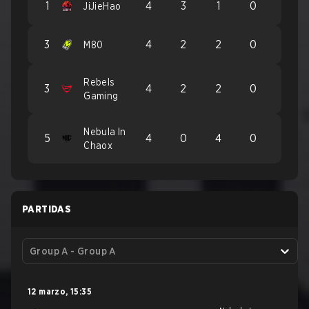
1
4
3
1
0
JiJieHao
3
4
2
2
0
M80
Rebels
3
4
2
2
0
Gaming
Nebula In
5
4
0
4
0
Chaox
PARTIDAS
Group A - Group A
12 marzo
,
15:35