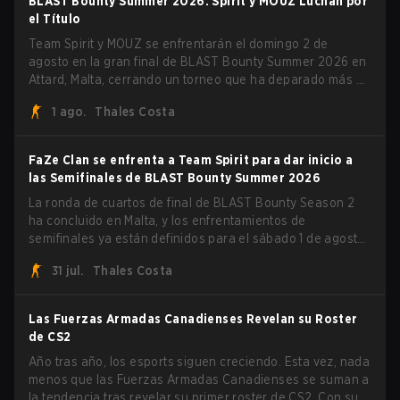
BLAST Bounty Summer 2026: Spirit y MOUZ Luchan por
el Título
Team Spirit y MOUZ se enfrentarán el domingo 2 de
agosto en la gran final de BLAST Bounty Summer 2026 en
Attard, Malta, cerrando un torneo que ha deparado más de
una sorpresa a lo largo del camino.
1 ago.
Thales Costa
FaZe Clan se enfrenta a Team Spirit para dar inicio a
las Semifinales de BLAST Bounty Summer 2026
La ronda de cuartos de final de BLAST Bounty Season 2
ha concluido en Malta, y los enfrentamientos de
semifinales ya están definidos para el sábado 1 de agosto.
FaZe Clan, Team Spirit, Astralis y MOUZ son los cuatro
31 jul.
Thales Costa
sobrevivientes que aún luchan por el trofeo, mientras que
paiN Gaming se convirtió en el último equipo eliminado de
la llave.
Las Fuerzas Armadas Canadienses Revelan su Roster
de CS2
Año tras año, los esports siguen creciendo. Esta vez, nada
menos que las Fuerzas Armadas Canadienses se suman a
la tendencia tras revelar su primer roster de CS2. Con su