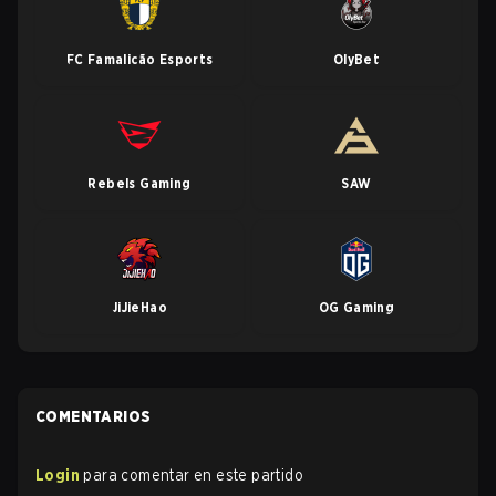
FC Famalicão Esports
OlyBet
Rebels Gaming
SAW
JiJieHao
OG Gaming
COMENTARIOS
Login
para comentar en este partido