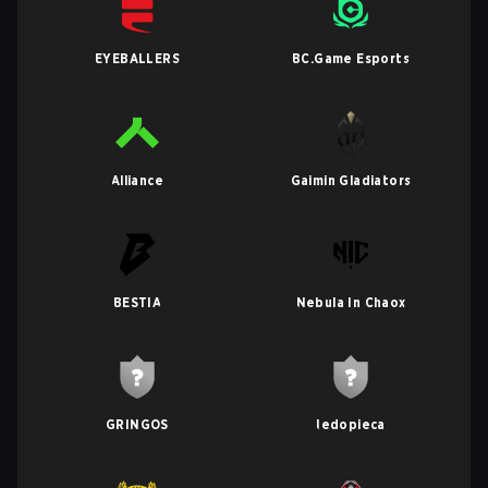
EYEBALLERS
BC.Game Esports
Alliance
Gaimin Gladiators
BESTIA
Nebula In Chaox
GRINGOS
Iedopieca