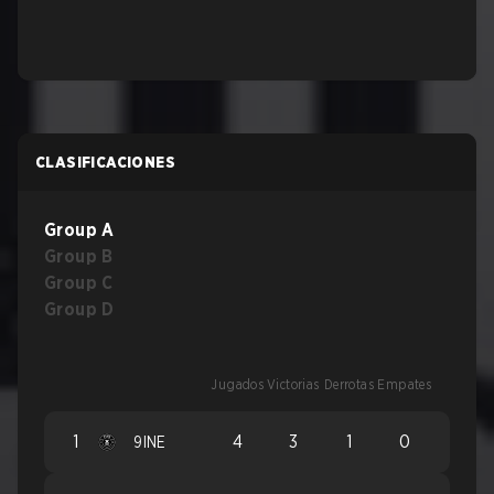
CLASIFICACIONES
Group A
Group B
Group C
Group D
Jugados
Victorias
Derrotas
Empates
1
4
3
1
0
9INE