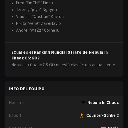
Fred
"
FinCHY
"
Finch
Jérémy
"
jeyn
"
Nguyen
Vladimir
"
Qushue
"
Kovtun
Nikita
"
ven9
"
Zavertaylo
Andrei
"
waZz
"
Corneliu
¿Cuál es el Ranking Mundial Strafe de
Nebula In
Chaox
CS:GO
?
Nebula In Chaox CS:GO no está clasificado actualmente.
INFO DEL EQUIPO
Nombre
Nebula In Chaox
Esport
Counter-Strike 2