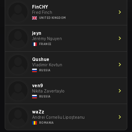
FinCHY
Fred Finch
UNITED KINGDOM
jeyn
Jérémy Nguyen
FRANCE
Qushue
Vladimir Kovtun
RUSSIA
ven9
Nikita Zavertaylo
RUSSIA
waZz
Andrei Corneliu Lipoșteanu
ROMANIA