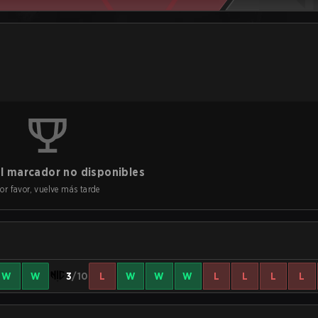
l marcador no disponibles
or favor, vuelve más tarde
W
W
3
/10
L
W
W
W
L
L
L
L