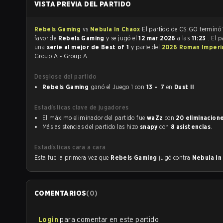
VISTA PREVIA DEL PARTIDO
Rebels Gaming
vs
Nebula In Chaox
El partido de CS:GO terminó
favor de
Rebels Gaming
y se jugó el
12 mar 2026
a las
11:23
. El p
una
serie al mejor de Best of 1
y parte del
2026 Roman Imperi
Group A - Group A.
Desglose del partido
Rebels Gaming
ganó el Juego 1 con
13 - 7
en
Dust II
Estadísticas clave de jugadores
El máximo eliminador del partido fue
waZz
con
20 eliminacion
Más asistencias del partido las hizo
snapy
con
8 asistencias
.
Estadísticas cara a cara
Esta fue la primera vez que
Rebels Gaming
jugó contra
Nebula I
COMENTARIOS
(
0
)
Login
para comentar en este partido