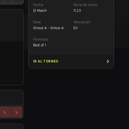
Fecha
Hora de inicio
12 March
11:23
Fase
Ubicación
Group A - Group A
EU
Formato
Best of 1
IR AL TORNEO
L
L