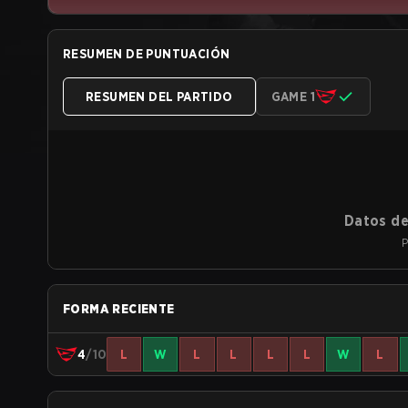
RESUMEN DE PUNTUACIÓN
RESUMEN DEL PARTIDO
GAME 1
Datos de
P
FORMA RECIENTE
4
/10
L
W
L
L
L
L
W
L