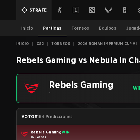
STRAFE
Inicio
Partidas
Torneos
Equipos
Jugad
INICIO
|
CS2
|
TORNEOS
|
2026 ROMAN IMPERIUM CUP VI
Rebels Gaming
vs
Nebula In C
Rebels Gaming
WI
-
VOTOS
164 Predicciones
Rebels Gaming
WIN
161 Votos