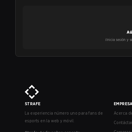
Aú
¡Inicia sesión y
STRAFE
EMPRES
La experiencia número uno para fans de
Acerca de
esports en la web y móvil.
Contácta