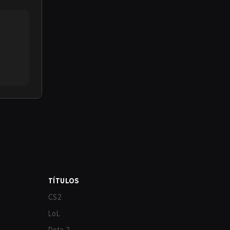
TÍTULOS
CS2
LoL