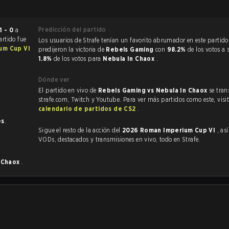
Predicción del partido
1 - 0
a
artido fue
Los usuarios de Strafe tenían un favorito abrumador en este partido, y
um Cup VI
predijeron la victoria de
Rebels Gaming
con
98.2%
de los votos a 
1.8%
de los votos para
Nebula In Chaox
.
Dónde ver
El partido en vivo de
Rebels Gaming vs Nebula In Chaox
se tran
strafe.com, Twitch y Youtube. Para ver más partidos como este, visit
calendario de partidos de CS2
.
es
.
Sigue el resto de la acción del
2026 Roman Imperium Cup VI
, as
VODs, destacados y transmisiones en vivo, todo en Strafe.
n Chaox
.