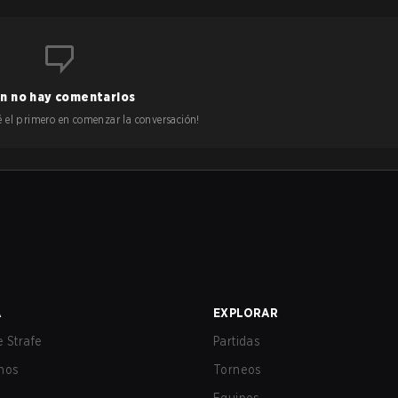
n no hay comentarios
 sé el primero en comenzar la conversación!
A
EXPLORAR
 Strafe
Partidas
nos
Torneos