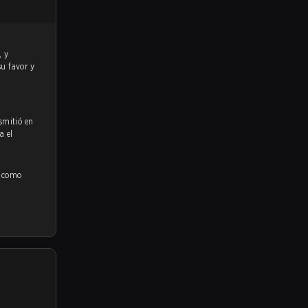
su favor y
smitió en
a el
í como