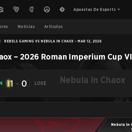
Apuestas De Esports
ores
Noticias
Artículos
|
REBELS GAMING VS NEBULA IN CHAOX - MAR 12, 2026
haox
–
2026 Roman Imperium Cup V
Nebula In Chaox
1
-
0
N
LOSE
-
Nebula In