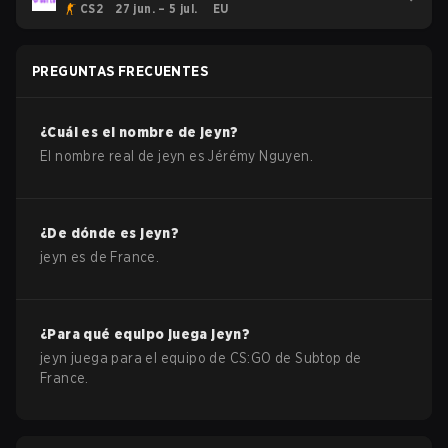
CS2
27 jun. – 5 jul.
EU
PREGUNTAS FRECUENTES
¿Cuál es el nombre de
jeyn
?
El nombre real de
jeyn
es
Jérémy Nguyen
.
¿De dónde es
jeyn
?
jeyn
es de
France
.
¿Para qué equipo juega
jeyn
?
jeyn
juega para el equipo de
CS:GO
de
Subtop de
France
.