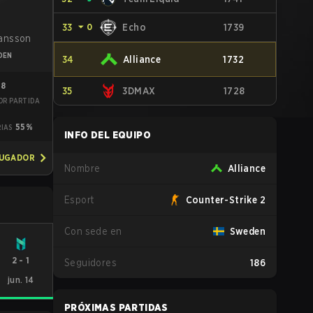
33
⏷
0
Echo
1739
ansson
DEN
34
Alliance
1732
88
35
3DMAX
1728
OR PARTIDA
6
55%
RIAS
INFO DEL EQUIPO
JUGADOR
Nombre
Alliance
Esport
Counter-Strike 2
Con sede en
Sweden
2
-
1
Seguidores
186
jun. 14
PRÓXIMAS PARTIDAS