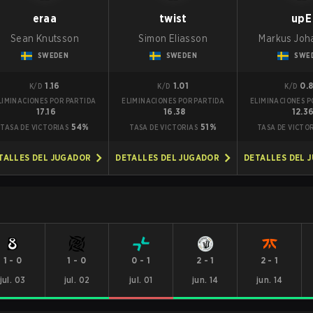
eraa
twist
upE
Sean Knutsson
Simon Eliasson
Markus Joh
SWEDEN
SWEDEN
SWE
1.16
1.01
0.
K/D
K/D
K/D
LIMINACIONES POR PARTIDA
ELIMINACIONES POR PARTIDA
ELIMINACIONES P
17.16
16.38
12.3
54%
51%
TASA DE VICTORIAS
TASA DE VICTORIAS
TASA DE VICTO
TALLES DEL JUGADOR
DETALLES DEL JUGADOR
DETALLES DEL 
1
-
0
1
-
0
0
-
1
2
-
1
2
-
1
jul. 03
jul. 02
jul. 01
jun. 14
jun. 14