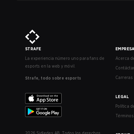
STRAFE
EMPRES
La experiencia número uno para fans de
Acerca de
esports en la web y móvil.
Contácta
Carreras
Strafe, todo sobre esports
LEGAL
Política 
Términos 
2026
Sidledes AB. Todos los derechos