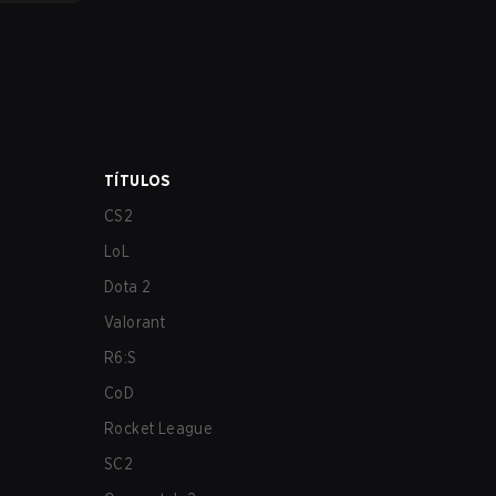
TÍTULOS
CS2
LoL
Dota 2
Valorant
R6:S
CoD
Rocket League
SC2