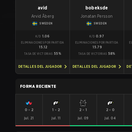
avid
bobeksde
Arvid Åberg
Jonatan Persson
SWEDEN
SWEDEN
1.06
0.97
K/D
K/D
ELIMINACIONES POR PARTIDA
ELIMINACIONES POR PARTIDA
E
15.12
15.79
55%
58%
TASA DE VICTORIAS
TASA DE VICTORIAS
DETALLES DEL JUGADOR
DETALLES DEL JUGADOR
DE
FORMA RECIENTE
0
-
2
1
-
2
2
-
1
2
-
0
jul. 21
jul. 11
jul. 09
jul. 04