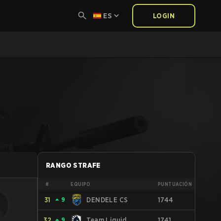
ES
LOGIN
RANGO STRAFE
#
EQUIPO
PUNTUACIÓN
31
⏶
9
DENDELE CS
1744
32
⏶
9
Team Liquid
1741