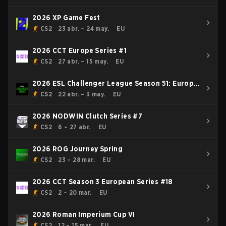
2026 XP Game Fest
CS2
23 abr. – 24 may.
EU
2026 CCT Europe Series #1
CS2
27 abr. – 15 may.
EU
2026 ESL Challenger League Season 51: Europe
- Cup #4
CS2
22 abr. – 3 may.
EU
2026 NODWIN Clutch Series #7
CS2
6 – 27 abr.
EU
2026 ROG Journey Spring
CS2
23 – 28 mar.
EU
2026 CCT Season 3 European Series #18
CS2
2 – 20 mar.
EU
2026 Roman Imperium Cup VI
CS2
12 – 15 mar.
EU