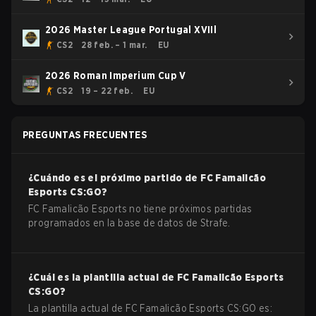
2026 Master League Portugal XVIIl
CS2
28 feb. – 1 mar.
EU
2026 Roman Imperium Cup V
CS2
19 – 22 feb.
EU
PREGUNTAS FRECUENTES
¿Cuándo es el próximo partido de
FC Famalicão
Esports
CS:GO
?
FC Famalicão Esports no tiene próximos partidas
programados en la base de datos de Strafe.
¿Cuál es la plantilla actual de
FC Famalicão Esports
CS:GO
?
La plantilla actual de
FC Famalicão Esports
CS:GO
es: