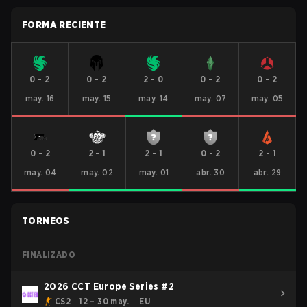
FORMA RECIENTE
0
-
2
0
-
2
2
-
0
0
-
2
0
-
2
may. 16
may. 15
may. 14
may. 07
may. 05
0
-
2
2
-
1
2
-
1
0
-
2
2
-
1
may. 04
may. 02
may. 01
abr. 30
abr. 29
TORNEOS
FINALIZADO
2026 CCT Europe Series #2
CS2
12 – 30 may.
EU