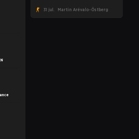
suman a la tendencia tras revelar su
31 jul.
Martin Arévalo-Östberg
primer roster de CS2. Con su roster
flameante revelado, Canadian Armed
Forces se unirá ahora a una
competencia de CS para personal militar
destinada a expandir el alcance de los
esports.
ON
rance