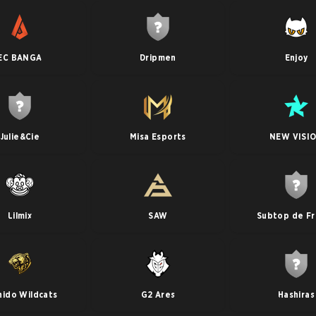
EC BANGA
Dripmen
Enjoy
Julie&Cie
Misa Esports
NEW VISI
Lilmix
SAW
Subtop de F
hido Wildcats
G2 Ares
Hashiras