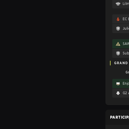
Lil
EC
Jul
SA
GRAND 
G
Enj
G2 
PARTICI