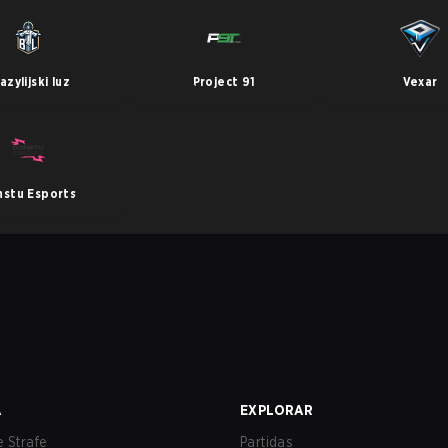
azylijski luz
Project 91
Vexar
nstu Esports
A
EXPLORAR
 Strafe
Partidas