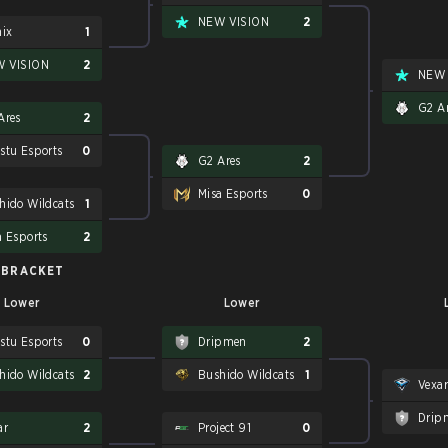
NEW VISION
2
mix
1
 VISION
2
NEW 
G2 A
Ares
2
stu Esports
0
G2 Ares
2
Misa Esports
0
hido Wildcats
1
a Esports
2
 BRACKET
Lower
Lower
stu Esports
0
Dripmen
2
hido Wildcats
2
Bushido Wildcats
1
Vexar
Drip
ar
2
Project 91
0