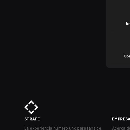
br
Do
STRAFE
EMPRES
La experiencia número uno para fans de
Acerca de