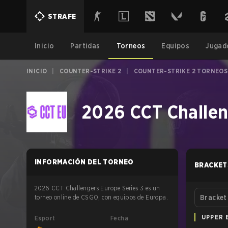
STRAFE
Inicio
Partidas
Torneos
Equipos
Jugad
INICIO
|
COUNTER-STRIKE 2
|
COUNTER-STRIKE 2 TORNEOS
2026 CCT Challen
INFORMACIÓN DEL TORNEO
BRACKET
2026 CCT Challengers Europe Series 3 es un
torneo online de CSGO, con equipos de Europa.
Bracket
UPPER 
Esport
Fecha