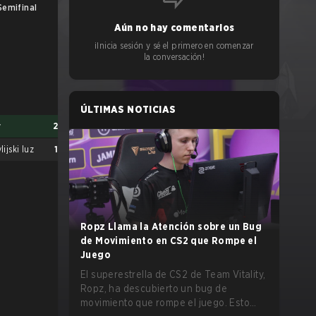
Semifinal
UB Finals
Aún no hay comentarios
¡Inicia sesión y sé el primero en comenzar
la conversación!
ÚLTIMAS NOTICIAS
y
2
lijski luz
1
Ropz Llama la Atención sobre un Bug
de Movimiento en CS2 que Rompe el
Enjoy
2
Juego
G2 Ares
1
El superestrella de CS2 de Team Vitality,
Ropz, ha descubierto un bug de
movimiento que rompe el juego. Esto