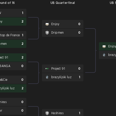
und of 16
UB Quarterfinal
UB 
W
1
oy
2
Enjoy
0
Dripmen
0
top de France
1
pmen
2
Enjo
brazy
ect 91
2
 BANGA
0
Project 91
0
brazylijski luz
1
ie&Cie
0
ylijski luz
2
hiras
0
ar
0
Hashiras
1