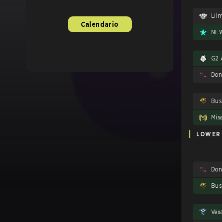
Lil
Calendario
NEW
G2 
Don
Bus
Mis
LOWER
Don
Bus
Vex