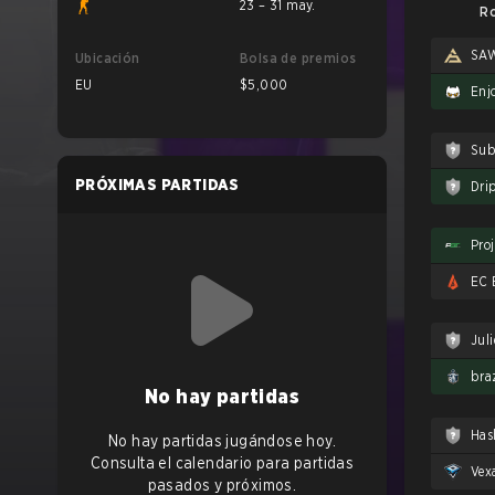
23 – 31 may.
Ro
SA
Ubicación
Bolsa de premios
EU
$5,000
Enj
Sub
PRÓXIMAS PARTIDAS
Dri
Proj
EC
Jul
braz
No hay partidas
Has
No hay partidas jugándose hoy.
Consulta el calendario para partidas
Vex
pasados y próximos.