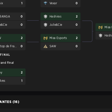
mix
1
Vexar
0
 BANGA
0
Hashiras
2
ie&Cie
0
Julie&Cie
0
Misa 
Hashi
W
2
Misa Esports
2
Subtop de France
0
SAW
0
FINAL
rand Final
oy
2
Ares
1
PANTES
(16)