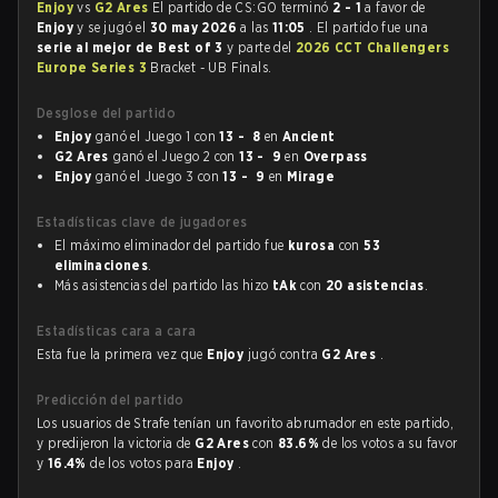
Enjoy
vs
G2 Ares
El partido de CS:GO terminó
2 - 1
a favor de
Enjoy
y se jugó el
30 may 2026
a las
11:05
. El partido fue una
serie al mejor de Best of 3
y parte del
2026 CCT Challengers
Europe Series 3
Bracket - UB Finals.
Desglose del partido
Enjoy
ganó el Juego 1 con
13 - 8
en
Ancient
G2 Ares
ganó el Juego 2 con
13 - 9
en
Overpass
Enjoy
ganó el Juego 3 con
13 - 9
en
Mirage
Estadísticas clave de jugadores
El máximo eliminador del partido fue
kurosa
con
53
eliminaciones
.
Más asistencias del partido las hizo
tAk
con
20 asistencias
.
Estadísticas cara a cara
Esta fue la primera vez que
Enjoy
jugó contra
G2 Ares
.
Predicción del partido
Los usuarios de Strafe tenían un favorito abrumador en este partido,
y predijeron la victoria de
G2 Ares
con
83.6%
de los votos a su favor
y
16.4%
de los votos para
Enjoy
.