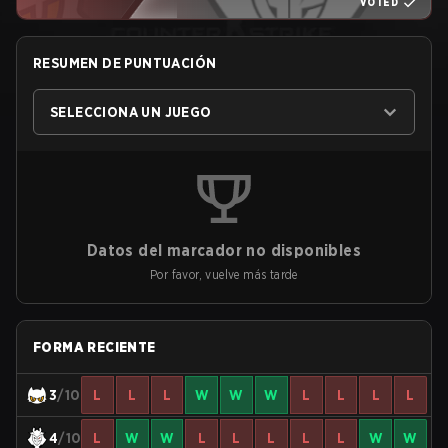
VOTED
RESUMEN DE PUNTUACIÓN
SELECCIONA UN JUEGO
Datos del marcador no disponibles
Por favor, vuelve más tarde
FORMA RECIENTE
3
/10
L
L
L
W
W
W
L
L
L
L
4
/10
L
W
W
L
L
L
L
L
W
W