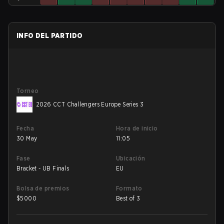
INFO DEL PARTIDO
Torneo
2026 CCT Challengers Europe Series 3
Fecha
Hora de inicio
30 May
11:05
Fase
Ubicación
Bracket - UB Finals
EU
Bolsa de premios
Formato
$
5000
Best of 3