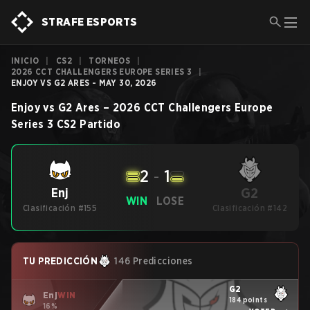
STRAFE ESPORTS
INICIO
|
CS2
|
TORNEOS
|
2026 CCT CHALLENGERS EUROPE SERIES 3
|
ENJOY VS G2 ARES - MAY 30, 2026
Enjoy
vs
G2 Ares
–
2026 CCT Challengers Europe
Series 3
CS2
Partido
2
-
1
G2
Enj
WIN
LOSE
Clasificación #155
Clasificación #142
TU PREDICCIÓN
146 Predicciones
G2
Enj
WIN
184 points
16%