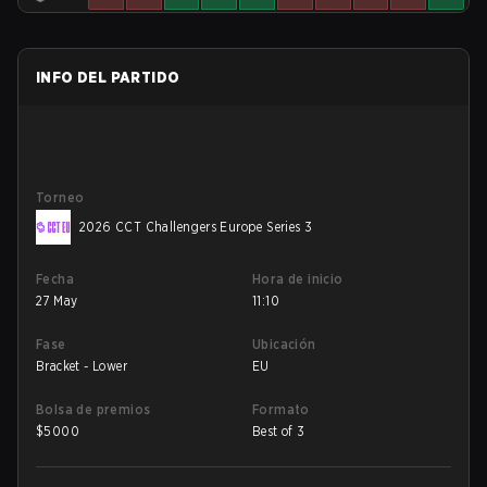
INFO DEL PARTIDO
Torneo
2026 CCT Challengers Europe Series 3
Fecha
Hora de inicio
27 May
11:10
Fase
Ubicación
Bracket - Lower
EU
Bolsa de premios
Formato
$
5000
Best of 3