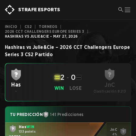
STRAFE ESPORTS
INICIO
|
CS2
|
TORNEOS
|
2026 CCT CHALLENGERS EUROPE SERIES 3
|
HASHIRAS VS JULIE&CIE - MAY 27, 2026
Hashiras
vs
Julie&Cie
–
2026 CCT Challengers Europe
Series 3
CS2
Partido
2
-
0
JnC
Has
WIN
LOSE
-
Clasificación #213
TU PREDICCIÓN
141 Predicciones
Has
WIN
JnC
133 points
4%