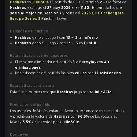
Hashiras
vs
Julie&Cie
El partido de CS:GO terminó
2 - 0
a favor de
Hashiras
y se jugó el
27 may 2026
a las
11:10
. El partido fue una
serie al mejor de Best of 3
y parte del
2026 CCT Challengers
Europe Series 3
Bracket - Lower.
Desglose del partido
Hashiras
ganó el Juego 1 con
13 - 2
en
Inferno
Hashiras
ganó el Juego 2 con
13 - 3
en
Dust II
Estadísticas clave de jugadores
El máximo eliminador del partido fue
Burmylov
con
40
eliminaciones
.
Más asistencias del partido las hizo
c0llins
con
17 asistencias
.
Estadísticas cara a cara
Esta fue la primera vez que
Hashiras
jugó contra
Julie&Cie
.
Predicción del partido
Los usuarios de Strafe tenían un favorito abrumador en este partido,
y predijeron la victoria de
Hashiras
con
96.5%
de los votos a su
favor y
3.5%
de los votos para
Julie&Cie
.
Dónde ver