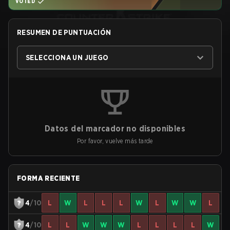
VOTED
RESUMEN DE PUNTUACIÓN
SELECCIONA UN JUEGO
Datos del marcador no disponibles
Por favor, vuelve más tarde
FORMA RECIENTE
4
/10
L
W
L
L
L
W
L
W
W
L
4
/10
L
L
W
W
W
L
L
L
L
W