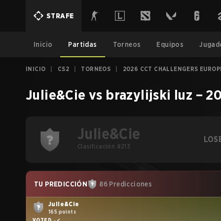
STRAFE
Inicio
Partidas
Torneos
Equipos
Jugad
INICIO
|
CS2
|
TORNEOS
|
2026 CCT CHALLENGERS EUROPE
Julie&Cie
vs
brazylijski luz
–
20
Julie&Cie
LOS
Clasificación #213
TU PREDICCIÓN
86 Predicciones
Julie&Cie
165 points
VOTED