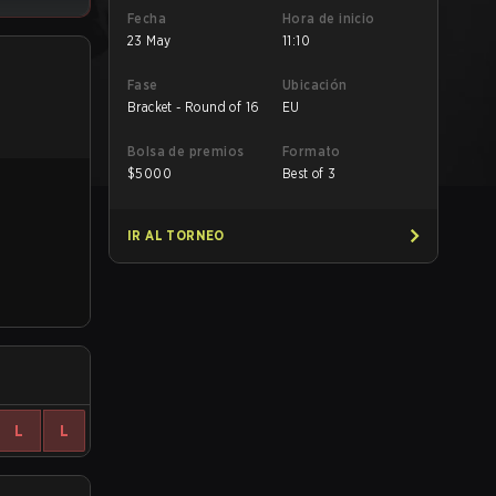
Fecha
Hora de inicio
23 May
11:10
Fase
Ubicación
Bracket - Round of 16
EU
Bolsa de premios
Formato
$
5000
Best of 3
IR AL TORNEO
L
L