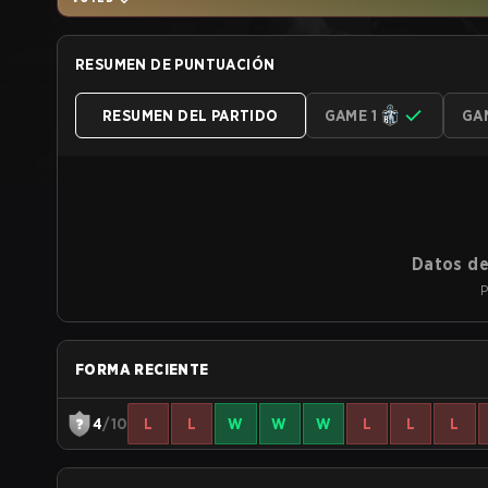
RESUMEN DE PUNTUACIÓN
RESUMEN DEL PARTIDO
GAME 1
GA
Datos de
P
FORMA RECIENTE
4
/10
L
L
W
W
W
L
L
L