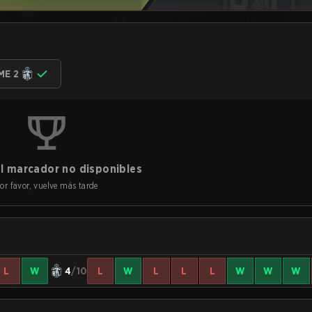
ME 2
l marcador no disponibles
or favor, vuelve más tarde
L
W
4
/10
L
W
L
L
L
W
W
W