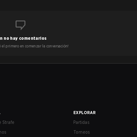
n no hay comentarios
 sé el primero en comenzar la conversación!
A
EXPLORAR
 Strafe
Partidas
nos
Torneos