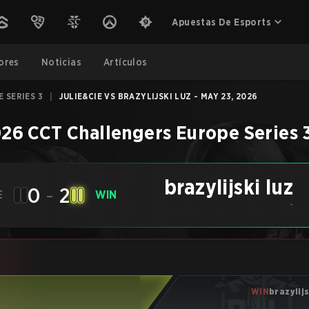
Apuestas De Esports
ores
Noticias
Artículos
 SERIES 3
|
JULIE&CIE VS BRAZYLIJSKI LUZ - MAY 23, 2026
26 CCT Challengers Europe Series 
brazylijski luz
0
-
2
E
WIN
-
WIN
brazylijs