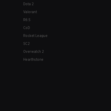
Dota 2
Valorant
R6:S
CoD
Rocket League
SC2
Overwatch 2
Hearthstone