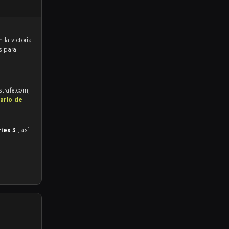
s para
strafe.com,
ario de
ries 3
, así