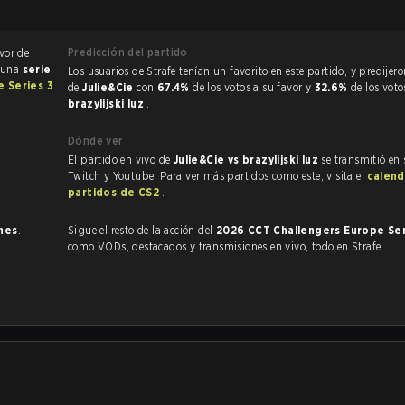
Predicción del partido
vor de
e una
serie
Los usuarios de Strafe tenían un favorito en este partido, y predijeron la victoria
 Series 3
de
Julie&Cie
con
67.4%
de los votos a su favor y
32.6%
de los voto
brazylijski luz
.
Dónde ver
El partido en vivo de
Julie&Cie vs brazylijski luz
se transmitió en 
Twitch y Youtube. Para ver más partidos como este, visita el
calend
partidos de CS2
.
ones
.
Sigue el resto de la acción del
2026 CCT Challengers Europe Se
como VODs, destacados y transmisiones en vivo, todo en Strafe.