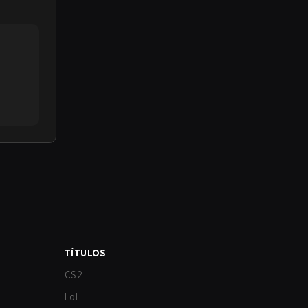
TÍTULOS
CS2
LoL