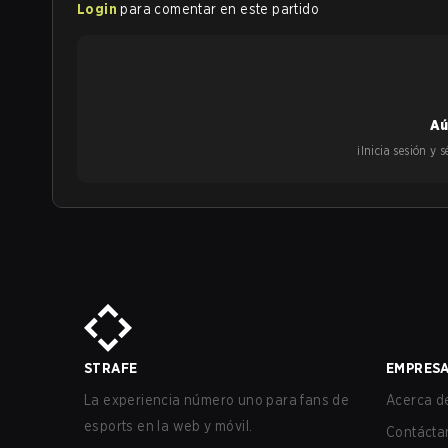
Login
para comentar en este partido
Aú
¡Inicia sesión y
STRAFE
EMPRES
La experiencia número uno para fans de
Acerca de
esports en la web y móvil.
Contácta