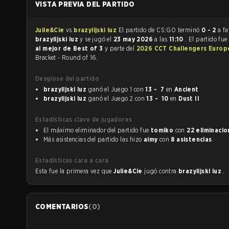
VISTA PREVIA DEL PARTIDO
Julie&Cie
vs
brazylijski luz
El partido de CS:GO terminó
0 - 2
a fa
brazylijski luz
y se jugó el
23 may 2026
a las
11:10
. El partido fu
al mejor de Best of 3
y parte del
2026 CCT Challengers Europe
Bracket - Round of 16.
Desglose del partido
brazylijski luz
ganó el Juego 1 con
13 - 7
en
Ancient
brazylijski luz
ganó el Juego 2 con
13 - 10
en
Dust II
Estadísticas clave de jugadores
El máximo eliminador del partido fue
tomiko
con
22 eliminaci
Más asistencias del partido las hizo
aimy
con
8 asistencias
.
Estadísticas cara a cara
Esta fue la primera vez que
Julie&Cie
jugó contra
brazylijski luz
.
COMENTARIOS
(
0
)