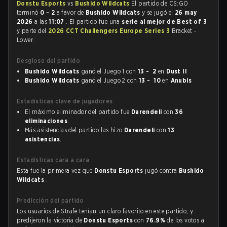
Donstu Esports
vs
Bushido Wildcats
El partido de CS:GO
terminó
0 - 2
a favor de
Bushido Wildcats
y se jugó el
26 may
2026
a las
11:07
. El partido fue una
serie al mejor de Best of 3
y parte del
2026 CCT Challengers Europe Series 3
Bracket -
Lower.
Desglose del partido
Bushido Wildcats
ganó el Juego 1 con
13 - 2
en
Dust II
Bushido Wildcats
ganó el Juego 2 con
13 - 10
en
Anubis
Estadísticas clave de jugadores
El máximo eliminador del partido fue
Darendeli
con
36
eliminaciones
.
Más asistencias del partido las hizo
Darendeli
con
13
asistencias
.
Estadísticas cara a cara
Esta fue la primera vez que
Donstu Esports
jugó contra
Bushido
Wildcats
.
Predicción del partido
Los usuarios de Strafe tenían un claro favorito en este partido, y
predijeron la victoria de
Donstu Esports
con
76.9%
de los votos a