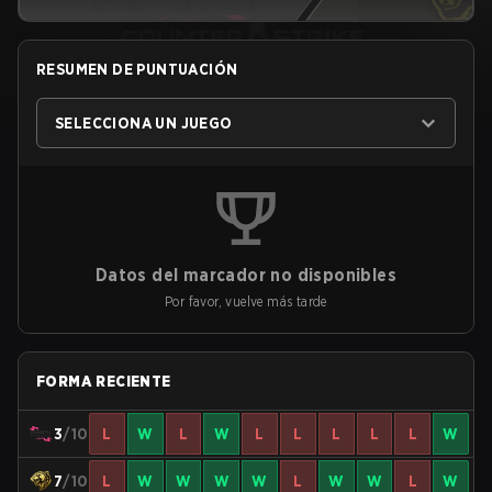
RESUMEN DE PUNTUACIÓN
SELECCIONA UN JUEGO
Datos del marcador no disponibles
Por favor, vuelve más tarde
FORMA RECIENTE
3
/10
L
W
L
W
L
L
L
L
L
W
7
/10
L
W
W
W
W
L
W
W
L
W