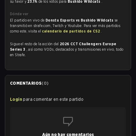
su favor y
23.1%
de los votos para
Bushido Wildcats
.
Dónde ver
El partido en vivo de
Donstu Esports vs Bushido Wildcats
se
transmitió en strafe.com, Twitch y Youtube. Para ver más partidos
como este, visita el
calendario de partidos de CS2
.
Sigue el resto de la acción del
2026 CCT Challengers Europe
Series 3
, así como VODs, destacados y transmisiones en vivo, todo
en Strafe.
COMENTARIOS
(
0
)
Login
para comentar en este partido
Aún no hay comentarios