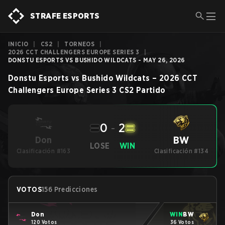
STRAFE ESPORTS
INICIO
|
CS2
|
TORNEOS
|
2026 CCT CHALLENGERS EUROPE SERIES 3
|
DONSTU ESPORTS VS BUSHIDO WILDCATS - MAY 26, 2026
Donstu Esports
vs
Bushido Wildcats
–
2026 CCT
Challengers Europe Series 3
CS2
Partido
0
-
2
BW
Don
LOSE
WIN
Clasificación #163
Clasificación #134
VOTOS
156 Predicciones
Don
WIN
BW
120 Votos
36 Votos