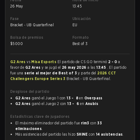
26 May
13:45
Fase
Ubicación
Bracket - UB Quarterfinal
EU
Bolsa de premios
Formato
$
5000
Best of 3
G2 Ares
vs
Misa Esports
El partido de CS:GO terminó
2 - 0
a
favor de
G2 Ares
y se jugó el
26 may 2026
a las
13:45
. El partido
fue una
serie al mejor de Best of 3
y parte del
2026 CCT
Challengers Europe Series 3
Bracket - UB Quarterfinal.
Desglose del partido
G2 Ares
ganó el Juego 1 con
13 - 8
en
Overpass
G2 Ares
ganó el Juego 2 con
13 - 6
en
Anubis
Estadísticas clave de jugadores
El máximo eliminador del partido fue
rim3
con
33
eliminaciones
.
Más asistencias del partido las hizo
SHiNE
con
14 asistencias
.