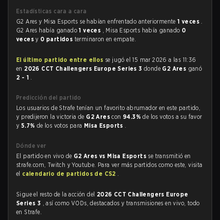
Estadísticas cara a cara
G2 Ares y Misa Esports se habían enfrentado anteriormente
1 veces
.
G2 Ares había ganado
1 veces
, Misa Esports había ganado
0
veces
y
0 partidos
terminaron en empate.
El último partido entre ellos
se jugó el 15 mar 2026 a las 11:36
en
2026 CCT Challengers Europe Series 3
donde
G2 Ares
ganó
2 - 1
.
Predicción del partido
Los usuarios de Strafe tenían un favorito abrumador en este partido,
y predijeron la victoria de
G2 Ares
con
94.3%
de los votos a su favor
y
5.7%
de los votos para
Misa Esports
.
Dónde ver
El partido en vivo de
G2 Ares vs Misa Esports
se transmitió en
strafe.com, Twitch y Youtube. Para ver más partidos como este, visita
el
calendario de partidos de CS2
.
Sigue el resto de la acción del
2026 CCT Challengers Europe
Series 3
, así como VODs, destacados y transmisiones en vivo, todo
en Strafe.