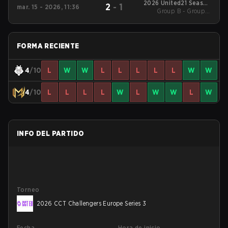
2026 United21 Season
2
-
1
mar. 15 - 2026, 11:36
Group B - Group B
46
Losers' Match
FORMA RECIENTE
4
/10
L
W
W
L
L
L
L
L
W
W
4
/10
L
L
L
L
W
L
W
W
L
W
INFO DEL PARTIDO
Torneo
2026 CCT Challengers Europe Series 3
Fecha
Hora de inicio