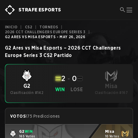
STRAFE ESPORTS
INICIO
|
CS2
|
TORNEOS
|
2026 CCT CHALLENGERS EUROPE SERIES 3
|
G2 ARES VS MISA ESPORTS - MAY 26, 2026
G2 Ares
vs
Misa Esports
–
2026 CCT Challengers
Europe Series 3
CS2
Partido
2
-
0
Misa
G2
WIN
LOSE
Clasificación #142
Clasificación #167
VOTOS
175 Predicciones
G2
WIN
Misa
165 Votos
10 Votos