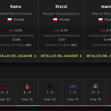
Kamo
Kizzzi
mani
Kamil Marcinkowski
Kacper Kozuszkiewicz
Maciej Woj
POLAND
POLAND
POL
0.99
0.79
0.
K/D
K/D
K/D
LIMINACIONES POR PARTIDA
ELIMINACIONES POR PARTIDA
ELIMINACIONES P
12.89
12.31
12.4
28%
26%
TASA DE VICTORIAS
TASA DE VICTORIAS
TASA DE VICTO
TALLES DEL JUGADOR
DETALLES DEL JUGADOR
DETALLES DEL 
0
-
2
2
-
0
1
-
2
1
-
2
0
-
2
may. 24
may. 23
may. 20
may. 19
may. 16