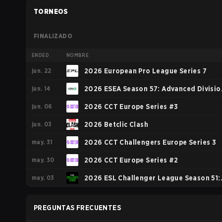
TORNEOS
FINALIZADO
ENDED
NOMBRE
jun. 22
2026 European Pro League Series 7
jun. 14
2026 ESEA Season 57: Advanced Divisio
jun. 06
- Europe
2026 CCT Europe Series #3
jun. 03
2026 Betclic Clash
may. 31
2026 CCT Challengers Europe Series 3
may. 30
2026 CCT Europe Series #2
may. 03
2026 ESL Challenger League Season 51:
Europe - Cup #4
PREGUNTAS FRECUENTES