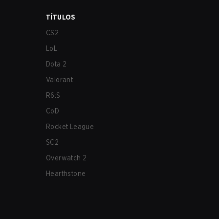
TÍTULOS
CS2
LoL
Dota 2
Valorant
R6:S
CoD
Rocket League
SC2
Overwatch 2
Hearthstone