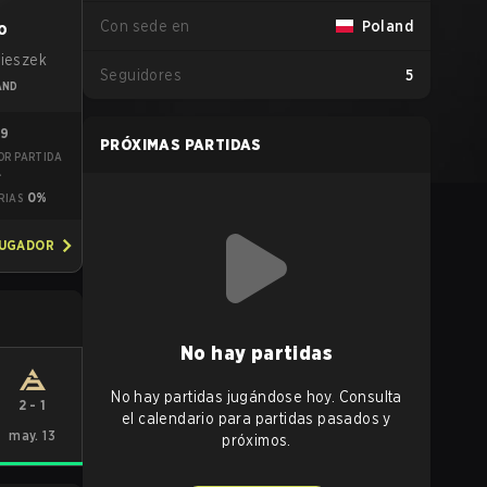
Con sede en
Poland
o
cieszek
Seguidores
5
AND
79
PRÓXIMAS PARTIDAS
OR PARTIDA
4
0%
RIAS
JUGADOR
No hay partidas
No hay partidas jugándose hoy. Consulta
2
-
1
el calendario para partidas pasados y
may. 13
próximos.