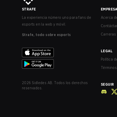
STRAFE
EMPRES
La experiencia número uno para fans de
Acerca de
esports en la web y móvil.
Contácta
Carreras
Strafe, todo sobre esports
LEGAL
Política 
Términos 
2026
Sidledes AB. Todos los derechos
SEGUIR
reservados.