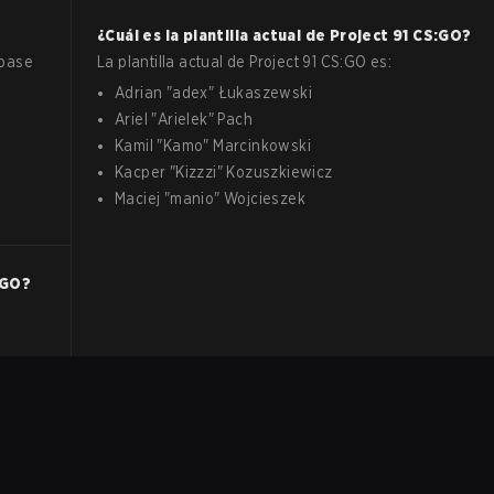
?
¿Cuál es la plantilla actual de
Project 91
CS:GO
?
 base
La plantilla actual de
Project 91
CS:GO
es:
Adrian
"
adex
"
Łukaszewski
Ariel
"
Arielek
"
Pach
Kamil
"
Kamo
"
Marcinkowski
Kacper
"
Kizzzi
"
Kozuszkiewicz
Maciej
"
manio
"
Wojcieszek
:GO
?