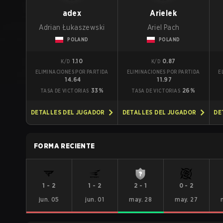
adex
Arielek
Adrian Łukaszewski
Ariel Pach
POLAND
POLAND
1.10
0.87
K/D
K/D
ELIMINACIONES POR PARTIDA
ELIMINACIONES POR PARTIDA
E
14.64
11.97
33%
26%
TASA DE VICTORIAS
TASA DE VICTORIAS
DETALLES DEL JUGADOR
DETALLES DEL JUGADOR
DE
FORMA RECIENTE
1
-
2
1
-
2
2
-
1
0
-
2
jun. 05
jun. 01
may. 28
may. 27