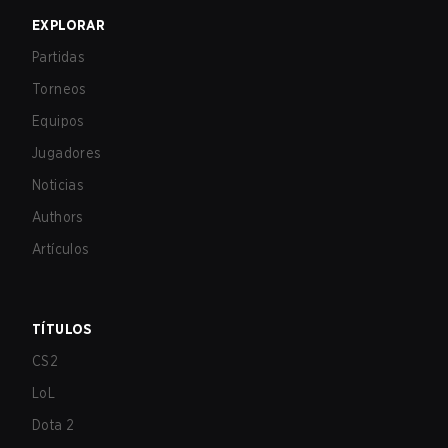
EXPLORAR
Partidas
Torneos
Equipos
Jugadores
Noticias
Authors
Artículos
TÍTULOS
CS2
LoL
Dota 2