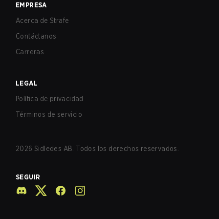
EMPRESA
Acerca de Strafe
Contáctanos
Carreras
LEGAL
Política de privacidad
Términos de servicio
2026
Sidledes AB. Todos los derechos reservados.
SEGUIR