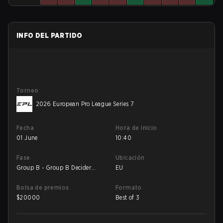
INFO DEL PARTIDO
Torneo
2026 European Pro League Series 7
Fecha
Hora de inicio
01 June
10:40
Fase
Ubicación
Group B - Group B Decider
EU
Match
Bolsa de premios
Formato
$
20000
Best of 3