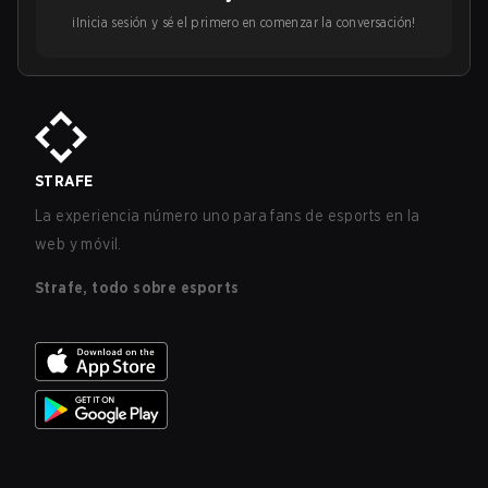
¡Inicia sesión y sé el primero en comenzar la conversación!
STRAFE
La experiencia número uno para fans de esports en la
web y móvil.
Strafe, todo sobre esports