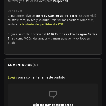
su favor y
16.7%
de los votos para
Project 91
.
Dónde ver
El partido en vivo de
Entropy Gaming vs Project 91
se transmitió
en strafe.com, Twitch y Youtube. Para ver más partidos como este,
visita el
calendario de partidos de CS2
.
Sigue el resto de la acción del
2026 European Pro League Series
7
, así como VODs, destacados y transmisiones en vivo, todo en
Strafe.
COMENTARIOS
(
0
)
Login
para comentar en este partido
Aún no hay comentarios