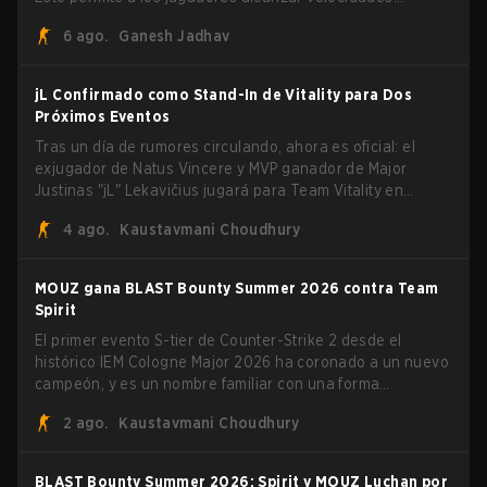
extremas explotando el sistema subtick.
6 ago.
Ganesh Jadhav
jL Confirmado como Stand-In de Vitality para Dos
Próximos Eventos
Tras un día de rumores circulando, ahora es oficial: el
exjugador de Natus Vincere y MVP ganador de Major
Justinas "jL" Lekavičius jugará para Team Vitality en
BLAST Open Porto y PGL Masters Bucharest. El riflero
4 ago.
Kaustavmani Choudhury
lituano dio la noticia él mismo en stream, bromeando:
"Finalmente no tengo que ocultar el hecho de que puedo
jugar con ZywOo, ropz, mezii, apEX, flameZ, MrBaldGuy",
MOUZ gana BLAST Bounty Summer 2026 contra Team
burlándose del head coach de Vitality Rémy "XTQZZZ"
Spirit
Quoniam en el proceso.
El primer evento S-tier de Counter-Strike 2 desde el
histórico IEM Cologne Major 2026 ha coronado a un nuevo
campeón, y es un nombre familiar con una forma
desconocida. MOUZ, recién salido de movimientos en el
2 ago.
Kaustavmani Choudhury
roster y cambios de roles, arrolló a Team Spirit en una
serie dominante 3-1 para levantar el trofeo BLAST Bounty
Summer 2026.
BLAST Bounty Summer 2026: Spirit y MOUZ Luchan por