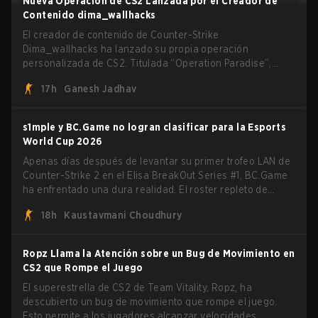
Nueva Operación de CS2 Lanzada por el Creador de
Contenido dima_wallhacks
El creador de contenido de Counter-Strike
Dima_wallhacks ha lanzado su propia operación
personalizada de CS2. Titulada “Operation Paradise”,
cuenta con cinco modos de juego únicos, battle pass,
17h
Ganesh Jadhav
misiones, cosméticos y más.
s1mple y BC.Game no logran clasificar para la Esports
World Cup 2026
Apenas días después de levantar su primer trofeo LAN de
Counter-Strike 2 en el Elisa BreakOut Series #1, BC.Game
ha enfrentado una dura realidad. El roster repleto de
estrellas, que recientemente aseguró una victoria que
18h
Kaustavmani Choudhury
generó impulso, ha sido eliminado de su siguiente salida.
Ropz Llama la Atención sobre un Bug de Movimiento en
CS2 que Rompe el Juego
El superestrella de CS2 de Team Vitality, Ropz, ha
descubierto un bug de movimiento que rompe el juego.
Esto permite a los jugadores alcanzar velocidades