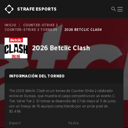
STRAFE ESPORTS
INICIO
|
COUNTER-STRIKE 2
|
COUNTER-STRIKE 2 TORNEOS
|
2026 BETCLIC CLASH
2026 Betclic Clash
INFORMACIÓN DEL TORNEO
The 2026 Betclic Clash es un torneo de Counter-Strike 2 celebrado
online en Europa, que muestra el juego competitivo en un evento C-
Tier, Valve Tier 2. El torneo se desarrolla del 27 de mayo al 3 de junio,
con un lineup de 16 equipos compitiendo por un prize pool de
$5,498.
Esport
Fecha