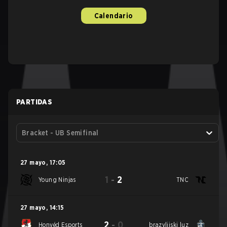
Calendario
PARTIDAS
Bracket - UB Semifinal
27 mayo
,
17:05
1
-
2
Young Ninjas
TNC
27 mayo
,
14:15
2
-
0
Honvéd Esports
brazylijski luz