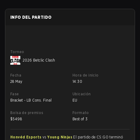
INFO DEL PARTIDO
Torneo
2026 Betclic Clash
Fecha
Hora de inicio
28 May
14:30
Fase
Ubicación
Bracket - LB Cons. Final
EU
Bolsa de premios
Formato
$
5498
Best of 3
Honvéd Esports
vs
Young Ninjas
El partido de CS:GO terminó