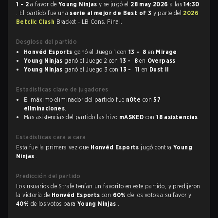
1 - 2
a favor de
Young Ninjas
y se jugó el
28 may 2026
a las
14:30
. El partido fue una
serie al mejor de Best of 3
y parte del
2026
Betclic Clash
Bracket - LB Cons. Final.
Desglose del partido
Honvéd Esports
ganó el Juego 1 con
13 - 8
en
Mirage
Young Ninjas
ganó el Juego 2 con
13 - 8
en
Overpass
Young Ninjas
ganó el Juego 3 con
13 - 11
en
Dust II
Estadísticas clave de jugadores
El máximo eliminador del partido fue
n0te
con
57
eliminaciones
.
Más asistencias del partido las hizo
mASKED
con
18 asistencias
.
Estadísticas cara a cara
Esta fue la primera vez que
Honvéd Esports
jugó contra
Young
Ninjas
.
Predicción del partido
Los usuarios de Strafe tenían un favorito en este partido, y predijeron
la victoria de
Honvéd Esports
con
60%
de los votos a su favor y
40%
de los votos para
Young Ninjas
.