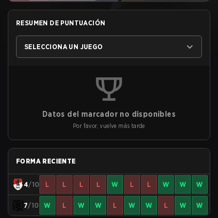
RESUMEN DE PUNTUACIÓN
SELECCIONA UN JUEGO
Datos del marcador no disponibles
Por favor, vuelve más tarde
FORMA RECIENTE
4
/10
L
L
L
L
W
L
L
W
W
W
7
/10
W
L
W
W
L
W
W
L
W
W