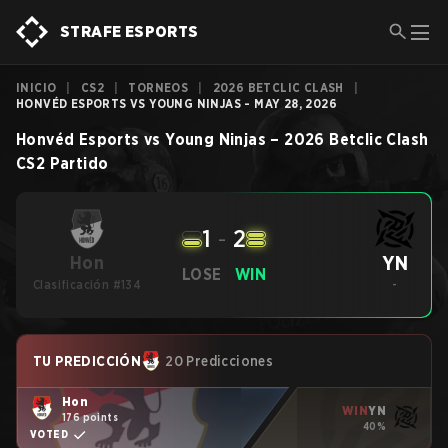
STRAFE ESPORTS
INICIO
|
CS2
|
TORNEOS
|
2026 BETCLIC CLASH
|
HONVÉD ESPORTS VS YOUNG NINJAS - MAY 28, 2026
Honvéd Esports
vs
Young Ninjas
–
2026 Betclic Clash
CS2
Partido
1
-
2
YN
Hon
LOSE
WIN
Clasificación #134
-
TU PREDICCIÓN
20 Predicciones
Hon
WIN
YN
176 points
40%
VOTED