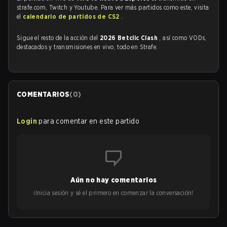
strafe.com, Twitch y Youtube. Para ver más partidos como este, visita
el
calendario de partidos de CS2
.
Sigue el resto de la acción del
2026 Betclic Clash
, así como VODs,
destacados y transmisiones en vivo, todo en Strafe.
COMENTARIOS
(
0
)
Login
para comentar en este partido
Aún no hay comentarios
¡Inicia sesión y sé el primero en comenzar la conversación!