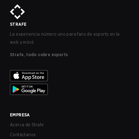
STRAFE
La experiencia número uno para fans de esports en la
web y móvil.
Strafe, todo sobre esports
EMPRESA
Acerca de Strafe
Contáctanos