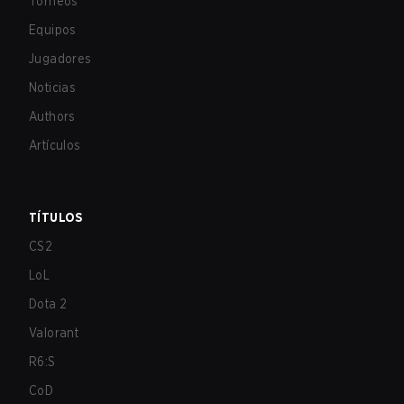
Torneos
Equipos
Jugadores
Noticias
Authors
Artículos
TÍTULOS
CS2
LoL
Dota 2
Valorant
R6:S
CoD