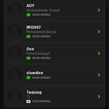
AOY
Abdulrahman Yousef
SAUDI ARABIA
iMOH97
Mohammed Alinize
SAUDI ARABIA
One
Fahad Aloqayli
SAUDI ARABIA
slowdive
SAUDI ARABIA
Taejong
TJ
SOUTH KOREA