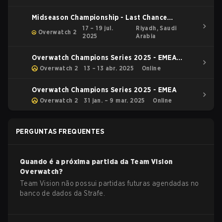
Midseason Championship - Last Chance
Qualifier
17 – 19 jul.
Riyadh, Saudi
Overwatch 2
2025
Arabia
Overwatch Champions Series 2025 - EMEA
Stage 1 Relegation
Overwatch 2
13 – 13 abr. 2025
Online
Overwatch Champions Series 2025 - EMEA
Overwatch 2
31 jan. – 9 mar. 2025
Online
PERGUNTAS FREQUENTES
Quando é a próxima partida da
Team Vision
Overwatch
?
Team Vision não possui partidas futuras agendadas no
banco de dados da Strafe.