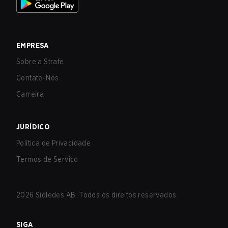
EMPRESA
Sobre a Strafe
Contate-Nos
Carreira
JURÍDICO
Política de Privacidade
Termos de Serviço
2026
Sidledes AB. Todos os direitos reservados.
SIGA