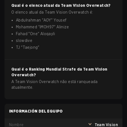
Qual é o elenco atual da
Team Vision
Overwatch
?
O elenco atual da
Team Vision
Overwatch
é:
Abdulrahman
"
AOY
"
Yousef
Mohammed
"
iMOH97
"
Alinize
Fahad
"
One
"
Aloqayli
slowdive
TJ
"
Taejong
"
Qual é o Ranking Mundial Strafe da
Team Vision
Overwatch
?
A Team Vision Overwatch não está ranqueada
atualmente.
INFORMACIÓN DEL EQUIPO
Nombre
Team Vision