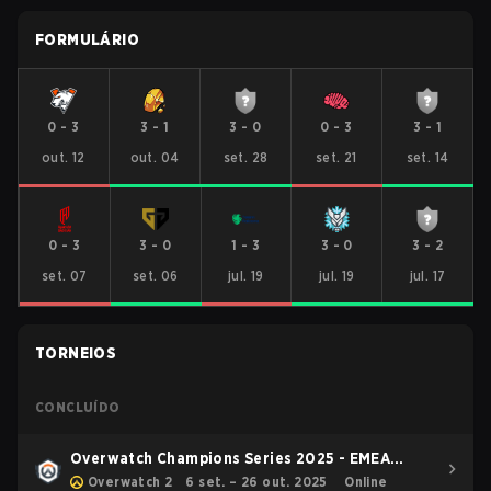
FORMULÁRIO
0
-
3
3
-
1
3
-
0
0
-
3
3
-
1
out. 12
out. 04
set. 28
set. 21
set. 14
0
-
3
3
-
0
1
-
3
3
-
0
3
-
2
set. 07
set. 06
jul. 19
jul. 19
jul. 17
TORNEIOS
CONCLUÍDO
Overwatch Champions Series 2025 - EMEA
Stage 3
Overwatch 2
6 set. – 26 out. 2025
Online