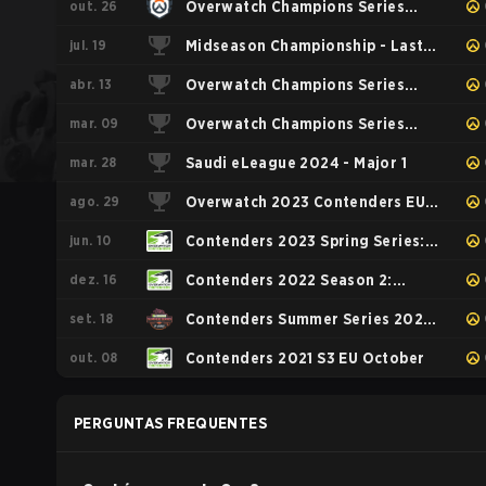
out. 26
Overwatch Champions Series
jul. 19
Midseason Championship - Last
2025 - EMEA Stage 3
abr. 13
Chance Qualifier
Overwatch Champions Series
mar. 09
2025 - EMEA Stage 1 Relegation
Overwatch Champions Series
mar. 28
2025 - EMEA
Saudi eLeague 2024 - Major 1
ago. 29
Overwatch 2023 Contenders EU :
jun. 10
Summer Series
Contenders 2023 Spring Series:
dez. 16
Europe
Contenders 2022 Season 2:
set. 18
Europe
Contenders Summer Series 2022
out. 08
- Europe B-Sides
Contenders 2021 S3 EU October
PERGUNTAS FREQUENTES