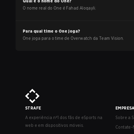
Qual é o nome do
One
?
O nome real do
One
é
Fahad Aloqayli
.
Para qual time o
One
joga?
One
joga para o time de
Overwatch
da
Team Vision
.
STRAFE
EMPRES
A experiência nº1 dos fãs de eSports na
Sobre a S
web e em dispositivos móveis.
Contate-