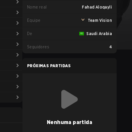
Nome real
Fahad Aloqayli
Equipe
Team Vision
De
Saudi Arabia
Seguidores
4
PRÓXIMAS PARTIDAS
Nenhuma partida