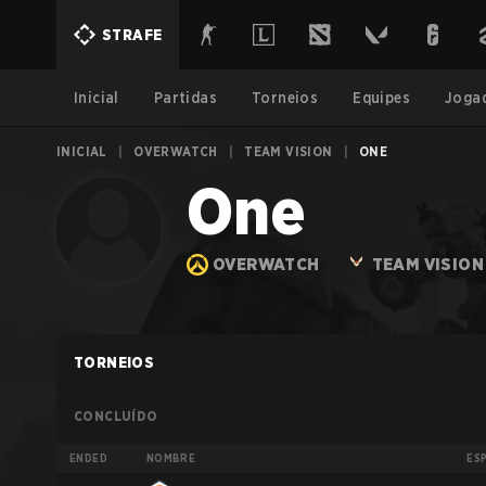
STRAFE
Inicial
Partidas
Torneios
Equipes
Joga
INICIAL
|
OVERWATCH
|
TEAM VISION
|
ONE
One
OVERWATCH
TEAM VISION
TORNEIOS
CONCLUÍDO
ENDED
NOMBRE
ES