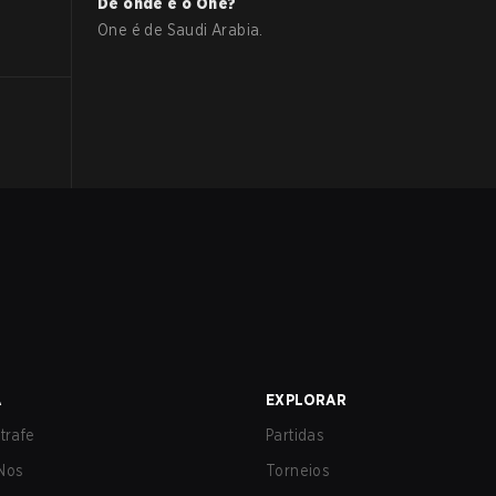
De onde é o
One
?
One
é de
Saudi Arabia
.
A
EXPLORAR
trafe
Partidas
Nos
Torneios