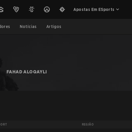
Apostas Em ESports
dores
Notícias
Artigos
FAHAD ALOQAYLI
PORT
REGIÃO