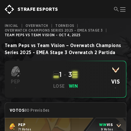
STRAFE ESPORTS
INICIAL
|
OVERWATCH
|
TORNEIOS
|
OVERWATCH CHAMPIONS SERIES 2025 - EMEA STAGE 3
|
TEAM PEPS VS TEAM VISION - OCT 4, 2025
Team Peps
vs
Team Vision
–
Overwatch Champions
Series 2025 - EMEA Stage 3
Overwatch 2
Partida
1
-
3
VIS
PEP
LOSE
WIN
-
-
VOTOS
80 Previsões
PEP
WIN
VIS
71 Votos
9 Votos