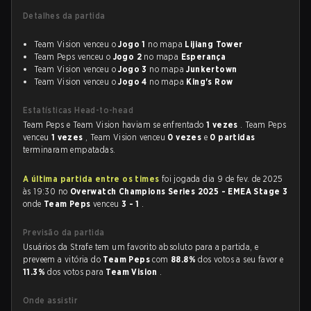
Detalhes da partida
Team Vision venceu o
Jogo 1
no mapa
Lijiang Tower
Team Peps venceu o
Jogo 2
no mapa
Esperança
Team Vision venceu o
Jogo 3
no mapa
Junkertown
Team Vision venceu o
Jogo 4
no mapa
King's Row
Estatísticas Head-to-head
Team Peps e Team Vision haviam se enfrentado
1 vezes
. Team Peps
venceu
1 vezes
, Team Vision venceu
0 vezes
e
0 partidas
terminaram empatadas.
A última partida entre os times
foi jogada dia 9 de fev. de 2025
às 19:30 no
Overwatch Champions Series 2025 - EMEA Stage 3
onde
Team Peps
venceu
3 - 1
.
Previsão da partida
Usuários da Strafe tem um favorito absoluto para a partida, e
preveem a vitória do
Team Peps
com
88.8%
dos votos a seu favor e
11.3%
dos votos para
Team Vision
.
Onde assistir