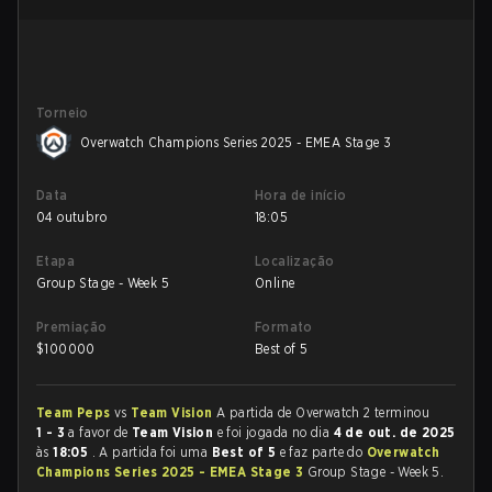
Torneio
Overwatch Champions Series 2025 - EMEA Stage 3
Data
Hora de início
04 outubro
18:05
Etapa
Localização
Group Stage - Week 5
Online
Premiação
Formato
$
100000
Best of 5
Team Peps
vs
Team Vision
A partida de Overwatch 2 terminou
1 - 3
a favor de
Team Vision
e foi jogada no dia
4 de out. de 2025
às
18:05
. A partida foi uma
Best of 5
e faz parte do
Overwatch
Champions Series 2025 - EMEA Stage 3
Group Stage - Week 5.