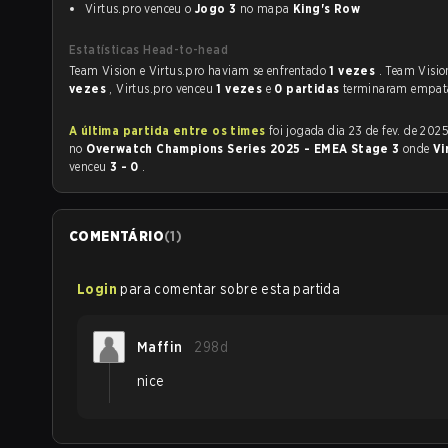
Virtus.pro venceu o
Jogo 3
no mapa
King's Row
Estatísticas Head-to-head
Team Vision e Virtus.pro haviam se enfrentado
1 vezes
. Team Visi
vezes
, Virtus.pro venceu
1 vezes
e
0 partidas
terminaram empat
A última partida entre os times
foi jogada dia 23 de fev. de 2025 às 18:00
no
Overwatch Champions Series 2025 - EMEA Stage 3
onde
Vi
venceu
3 - 0
.
COMENTÁRIO
(
1
)
Login
para comentar sobre esta partida
Maffin
298d
nice