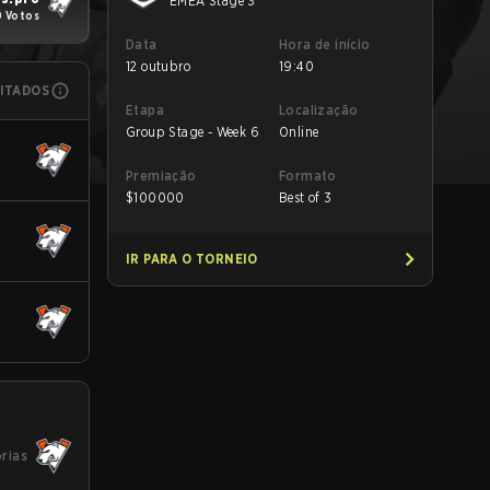
EMEA Stage 3
 Votos
Data
Hora de início
12 outubro
19:40
MITADOS
Etapa
Localização
Group Stage - Week 6
Online
Premiação
Formato
$
100000
Best of 3
IR PARA O TORNEIO
órias