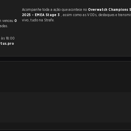
Acompanhe toda a ação que acontece no
Overwatch Champions S
2025 - EMEA Stage 3
, assim como as VODs, destaques e transmissões ao
vivo, tudo na Strafe.
on venceu
0
adas.
rtus.pro