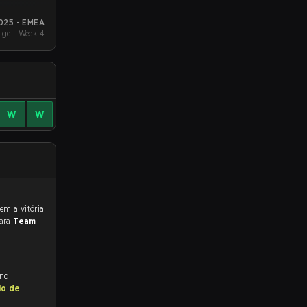
025 - EMEA
ge - Week 4
W
W
para
Team
and
io de