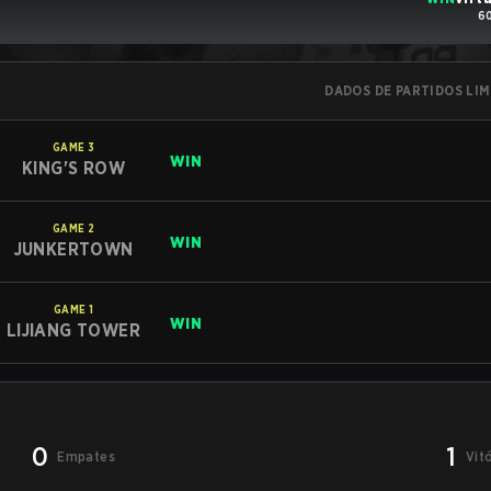
60
DADOS DE PARTIDOS LI
GAME
3
WIN
KING'S ROW
GAME
2
WIN
JUNKERTOWN
GAME
1
WIN
LIJIANG TOWER
0
1
Empates
Vit