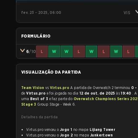
fev. 23 - 2025, 06:00
VIS
FORMULÁRIO
6
/10
L
W
W
L
W
L
W
L
VISUALIZAÇÃO DA PARTIDA
Team Vision
vs
Virtus.pro
A partida de Overwatch 2 terminou
0 -
de
Virtus.pro
e foi jogada no dia
12 de out. de 2025
às
19:40
. A
uma
Best of 3
e faz parte do
Overwatch Champions Series 2025 - 
Stage 3
Group Stage - Week 6.
Detalhes da partida
Virtus.pro venceu o
Jogo 1
no mapa
Lijiang Tower
Virtus.pro venceu o
Jogo 2
no mapa
Junkertown