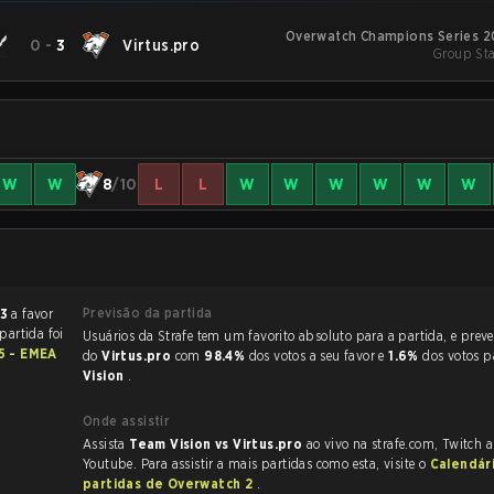
Overwatch Champions Series 2
0
-
3
Virtus.pro
Group Sta
W
W
8
/10
L
L
W
W
W
W
W
W
Previsão da partida
 3
a favor
 partida foi
Usuários da Strafe tem um favorito absoluto para a partida, e preveem a vitória
EMEA
do
Virtus.pro
com
98.4%
dos votos a seu favor e
1.6%
dos votos 
Vision
.
Onde assistir
Assista
Team Vision vs Virtus.pro
ao vivo na strafe.com, Twitch 
Youtube. Para assistir a mais partidas como esta, visite o
Calendár
partidas de Overwatch 2
.