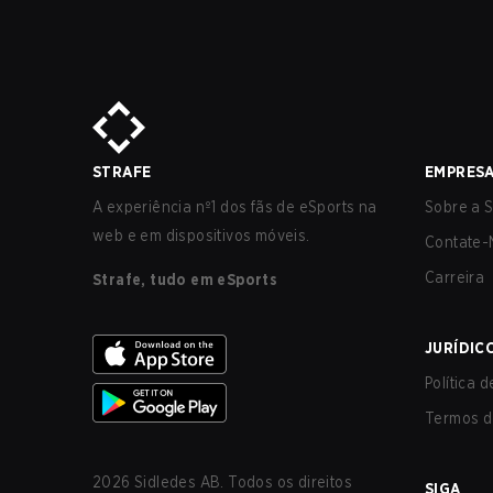
STRAFE
EMPRES
A experiência nº1 dos fãs de eSports na
Sobre a S
web e em dispositivos móveis.
Contate-
Carreira
Strafe, tudo em eSports
JURÍDIC
Política 
Termos d
2026
Sidledes AB. Todos os direitos
SIGA