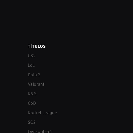
TÍTULOS
CS2
LoL
Dota 2
Valorant
R6:S
CoD
Rocket League
SC2
Overwatch 2