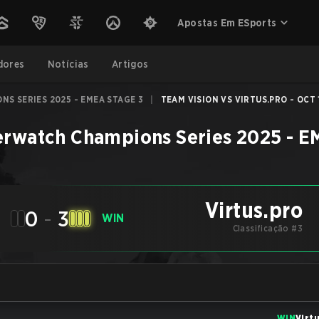
Apostas Em ESports
dores
Notícias
Artigos
S SERIES 2025 - EMEA STAGE 3
|
TEAM VISION VS VIRTUS.PRO - OCT 
rwatch Champions Series 2025 - E
Virtus.pro
0
-
3
WIN
Classificação #3
WIN
Virt