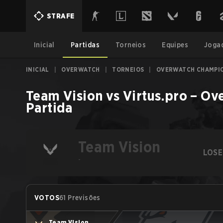
STRAFE
Inicial
Partidas
Torneios
Equipes
Joga
INICIAL
|
OVERWATCH
|
TORNEIOS
|
OVERWATCH CHAMPION
Team Vision
vs
Virtus.pro
–
Ove
Partida
Team Vision
LOSE
-
VOTOS
61 Previsões
Team Vision