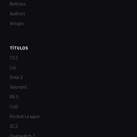
Notícias
Authors
Artigos
TÍTULOS
CS2
LoL
Dota 2
Valorant
R6:S
CoD
Rocket League
SC2
Overwatch 2