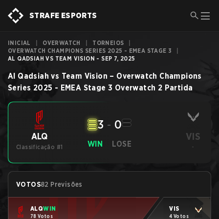
STRAFE ESPORTS
INICIAL
|
OVERWATCH
|
TORNEIOS
|
OVERWATCH CHAMPIONS SERIES 2025 - EMEA STAGE 3
|
AL QADSIAH VS TEAM VISION - SEP 7, 2025
Al Qadsiah
vs
Team Vision
–
Overwatch Champions
Series 2025 - EMEA Stage 3
Overwatch 2
Partida
3
-
0
VIS
ALQ
WIN
LOSE
Classificação #1
-
VOTOS
82 Previsões
ALQ
WIN
VIS
78 Votos
4 Votos