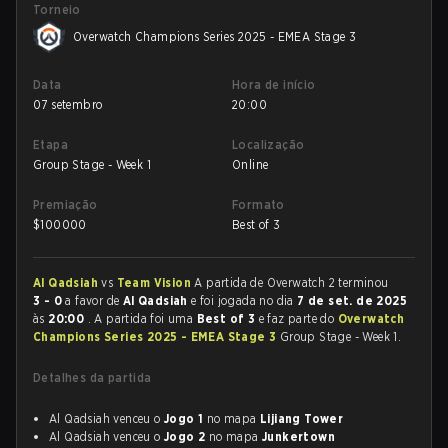
Torneio
Overwatch Champions Series 2025 - EMEA Stage 3
Data
Hora de início
07 setembro
20:00
Etapa
Localização
Group Stage - Week 1
Online
Premiação
Formato
$
100000
Best of 3
Al Qadsiah
vs
Team Vision
A partida de Overwatch 2 terminou
3 - 0
a favor de
Al Qadsiah
e foi jogada no dia
7 de set. de 2025
às
20:00
. A partida foi uma
Best of 3
e faz parte do
Overwatch
Champions Series 2025 - EMEA Stage 3
Group Stage - Week 1.
Detalhes da partida
Al Qadsiah venceu o
Jogo 1
no mapa
Lijiang Tower
Al Qadsiah venceu o
Jogo 2
no mapa
Junkertown