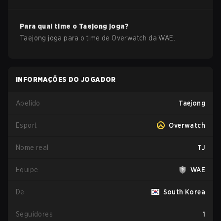
Para qual time o
Taejong
joga?
Taejong
joga para o time de
Overwatch
da
WAE
.
INFORMAÇÕES DO JOGADOR
Apelido
Taejong
Esport
Overwatch
Nome real
TJ
Equipe
WAE
De
South Korea
Seguidores
1