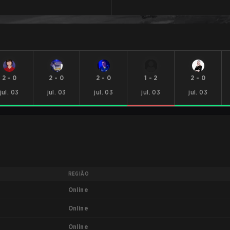
2
-
0
2
-
0
2
-
0
1
-
2
2
-
0
jul. 03
jul. 03
jul. 03
jul. 03
jul. 03
REGIÃO
Online
Online
Online