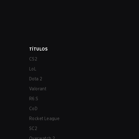
TÍTULOS
CS2
LoL
Dota 2
Valorant
R6:S
CoD
Rocket League
SC2
Overwatch 2