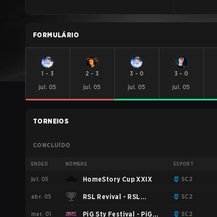
FORMULÁRIO
1
-
3
2
-
3
3
-
0
3
-
0
jul. 05
jul. 05
jul. 05
jul. 05
TORNEIOS
CONCLUÍDO
ENDED
NOMBRE
ESPORT
jul. 05
HomeStory Cup XXIX
SC2
abr. 05
RSL Revival - RSL
SC2
mar. 01
Revival Season 4 2026
PiG Sty Festival - PiG
SC2