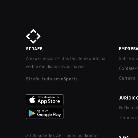
STRAFE
EMPRES
A experiência nº1 dos fãs de eSports na
Sobre a S
web e em dispositivos móveis.
Contate-
Carreira
Strafe, tudo em eSports
JURÍDIC
Política 
Termos d
2026
Sidledes AB. Todos os direitos
SIGA