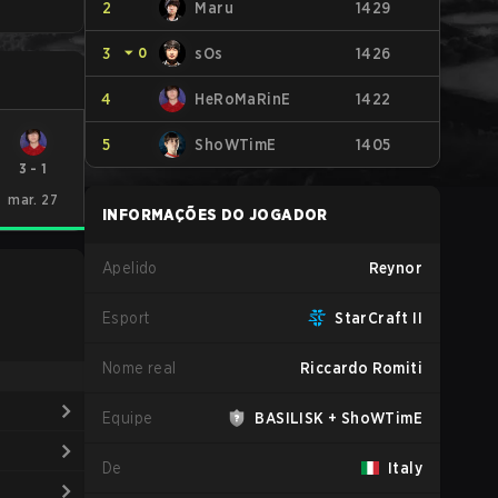
2
Maru
1429
3
⏷
0
sOs
1426
4
HeRoMaRinE
1422
5
ShoWTimE
1405
3
-
1
mar. 27
INFORMAÇÕES DO JOGADOR
Apelido
Reynor
Esport
StarCraft II
Nome real
Riccardo Romiti
Equipe
BASILISK + ShoWTimE
De
Italy