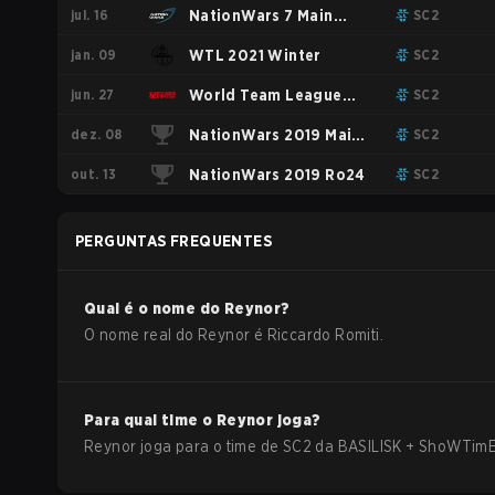
jul. 16
2022 Summer
NationWars 7 Main
SC2
jan. 09
Event
WTL 2021 Winter
SC2
jun. 27
World Team League
SC2
dez. 08
2021 Summer
NationWars 2019 Main
SC2
out. 13
Event
NationWars 2019 Ro24
SC2
PERGUNTAS FREQUENTES
Qual é o nome do
Reynor
?
O nome real do
Reynor
é
Riccardo Romiti
.
Para qual time o
Reynor
joga?
Reynor
joga para o time de
SC2
da
BASILISK + ShoWTim