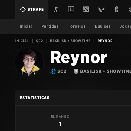
STRAFE
Inicial
Partidas
Torneios
Equipes
Joga
INICIAL
|
SC2
|
BASILISK + SHOWTIME
|
REYNOR
Reynor
SC2
BASILISK + SHOWTIM
ESTATISTICAS
EL RANGO
1