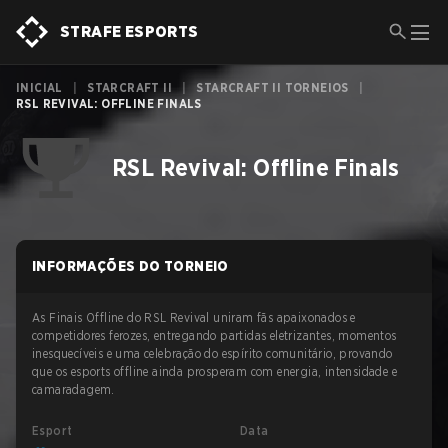
STRAFE ESPORTS
INICIAL
|
STARCRAFT II
|
STARCRAFT II TORNEIOS
|
RSL REVIVAL: OFFLINE FINALS
RSL Revival: Offline Finals
INFORMAÇÕES DO TORNEIO
As Finais Offline do RSL Revival uniram fãs apaixonados e
competidores ferozes, entregando partidas eletrizantes, momentos
inesquecíveis e uma celebração do espírito comunitário, provando
que os esports offline ainda prosperam com energia, intensidade e
camaradagem.
Esport
Data