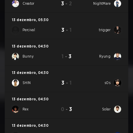
3
-
2
Creator
NightMare
13 dezembro
,
05:30
3
-
1
Percival
trigger
13 dezembro
,
04:30
1
-
3
Bunny
Ryung
13 dezembro
,
04:30
3
-
1
SHIN
sOs
13 dezembro
,
04:30
0
-
3
Rex
Solar
13 dezembro
,
04:30