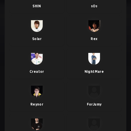
SHIN
sOs
Solar
Rex
Creator
NightMare
Reynor
ForJumy