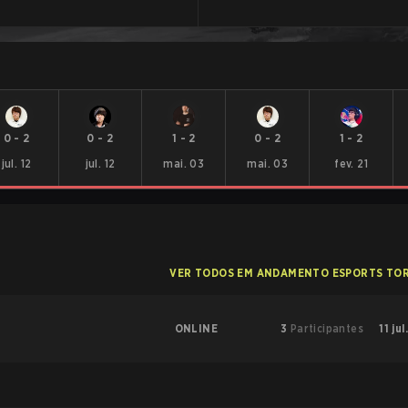
0
-
2
0
-
2
1
-
2
0
-
2
1
-
2
jul. 12
jul. 12
mai. 03
mai. 03
fev. 21
VER TODOS EM ANDAMENTO ESPORTS TO
ONLINE
3
Participantes
11 jul