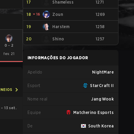
17
Shameless
1271
18
⏷
16
Zoun
1269
19
Harstem
1258
20
Shino
1257
0
-
2
fev. 21
INFORMAÇÕES DO JOGADOR
Apelido
NightMare
Esport
StarCraft II
RNEIOS
Nome real
Jang Wook
. – 13 set.
Equipe
Matcherino Esports
De
South Korea