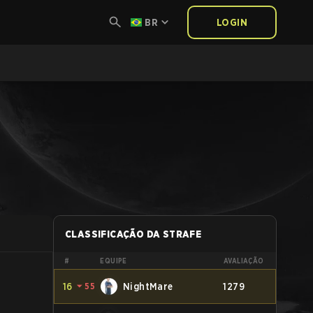
BR
LOGIN
CLASSIFICAÇÃO DA STRAFE
#
EQUIPE
AVALIAÇÃO
16
⏷
55
NightMare
1279