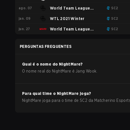
ago. 07
2022 Winter
World Team League
SC2
jan. 09
2022 Summer
WTL 2021 Winter
SC2
jun. 27
World Team League
SC2
2021 Summer
PERGUNTAS FREQUENTES
Qual é o nome do
NightMare
?
O nome real do
NightMare
é
Jang Wook
.
Para qual time o
NightMare
joga?
NightMare
joga para o time de
SC2
da
Matcherino Esport