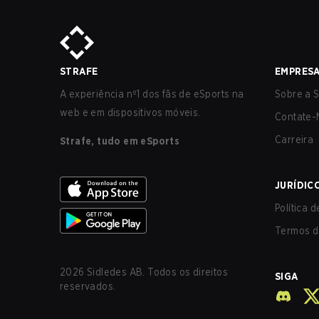
STRAFE
EMPRES
A experiência nº1 dos fãs de eSports na
Sobre a S
web e em dispositivos móveis.
Contate-
Carreira
Strafe, tudo em eSports
JURÍDIC
Política 
Termos d
2026
Sidledes AB. Todos os direitos
SIGA
reservados.