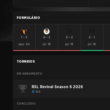
FORMULÁRIO
1
-
3
0
-
2
0
-
2
2
-
1
ago. 04
jul. 18
jul. 18
jul. 18
TORNEIOS
EM ANDAMENTO
RSL Revival Season 6 2026
SC2
CONCLUÍDO