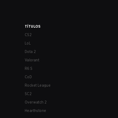
TÍTULOS
CS2
LoL
Dota 2
Valorant
R6:S
CoD
Rocket League
SC2
Overwatch 2
Hearthstone