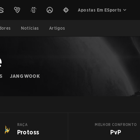
Apostas Em ESports
dores
Notícias
Artigos
e
S
JANG WOOK
RAÇA
MELHOR CONFRONTO
Protoss
PvP