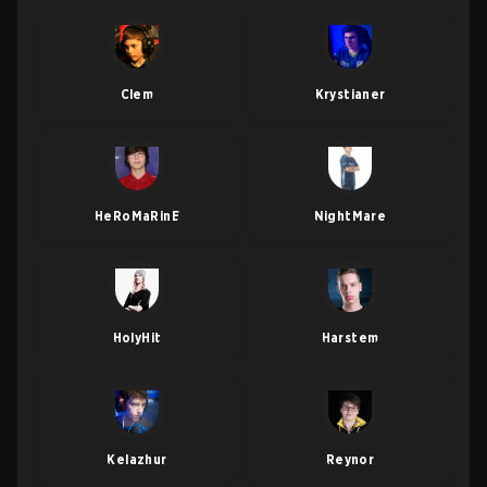
Clem
Krystianer
HeRoMaRinE
NightMare
HolyHit
Harstem
Kelazhur
Reynor