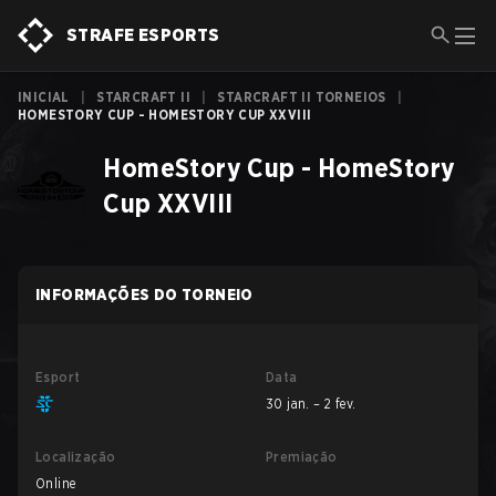
STRAFE ESPORTS
INICIAL
|
STARCRAFT II
|
STARCRAFT II TORNEIOS
|
HOMESTORY CUP - HOMESTORY CUP XXVIII
HomeStory Cup - HomeStory
Cup XXVIII
INFORMAÇÕES DO TORNEIO
Esport
Data
30 jan. – 2 fev.
Localização
Premiação
Online