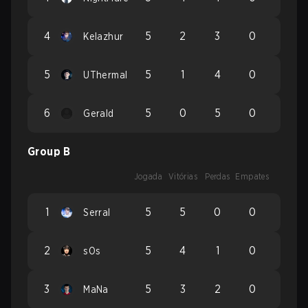
4
5
2
3
0
Kelazhur
5
5
1
4
0
UThermal
6
5
0
5
0
Gerald
Group B
Jogada
Vitórias
Perdas
Empates
1
5
5
0
0
Serral
2
5
4
1
0
sOs
3
5
3
2
0
MaNa