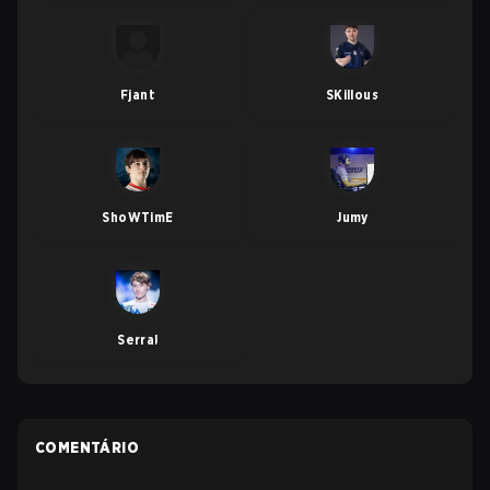
Fjant
SKillous
ShoWTimE
Jumy
Serral
COMENTÁRIO