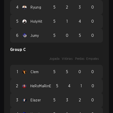
4
5
2
3
0
Ryung
5
5
1
4
0
HolyHit
6
5
0
5
0
Jumy
Group C
Jogada
Vitórias
Perdas
Empates
1
5
5
0
0
Clem
2
5
4
1
0
HeRoMaRinE
3
5
3
2
0
Elazer