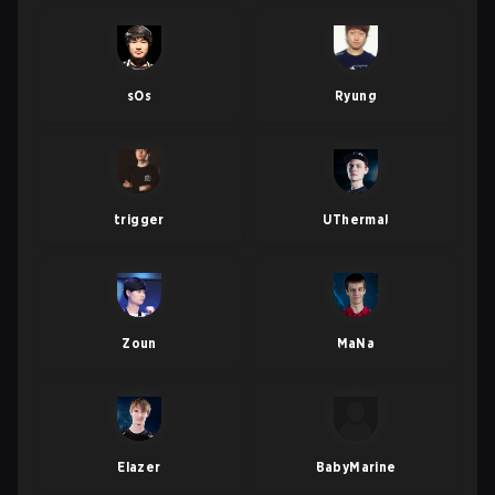
sOs
Ryung
trigger
UThermal
Zoun
MaNa
Elazer
BabyMarine