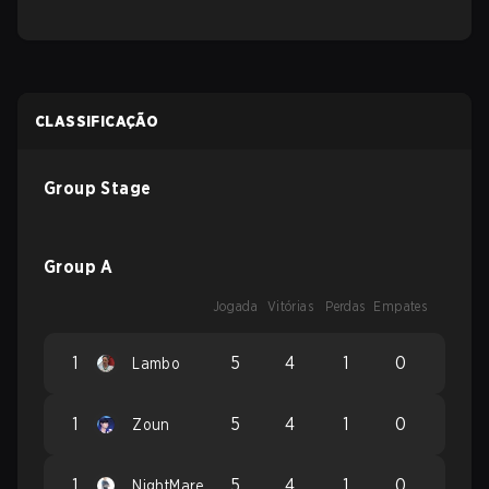
CLASSIFICAÇÃO
Group Stage
Group A
Jogada
Vitórias
Perdas
Empates
1
5
4
1
0
Lambo
1
5
4
1
0
Zoun
1
5
4
1
0
NightMare