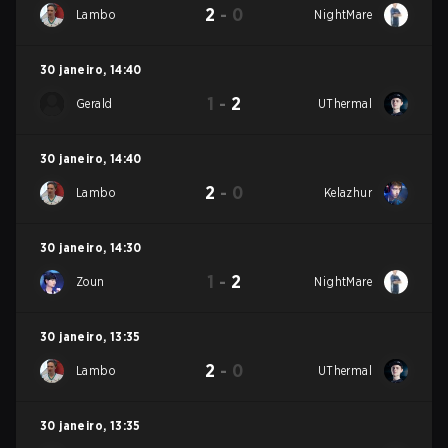
2
-
0
Lambo
NightMare
30 janeiro
,
14:40
1
-
2
Gerald
UThermal
30 janeiro
,
14:40
2
-
0
Lambo
Kelazhur
30 janeiro
,
14:30
1
-
2
Zoun
NightMare
30 janeiro
,
13:35
2
-
0
Lambo
UThermal
30 janeiro
,
13:35