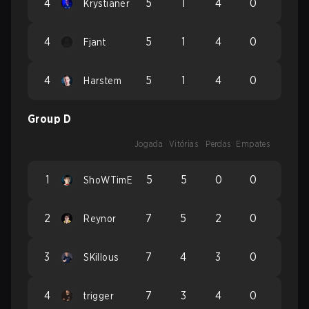
4
5
1
4
0
Krystianer
4
5
1
4
0
Fjant
4
5
1
4
0
Harstem
Group D
Jogada
Vitórias
Perdas
Empates
1
5
5
0
0
ShoWTimE
2
7
5
2
0
Reynor
3
7
4
3
0
SKillous
4
7
3
4
0
trigger