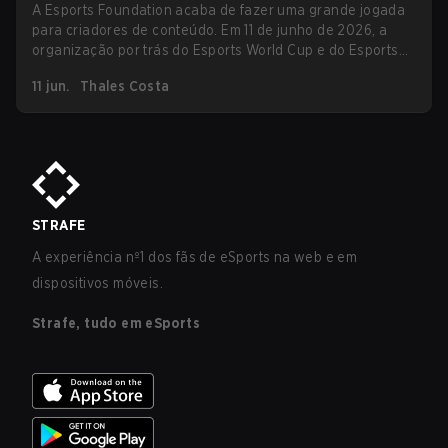
A Esports Foundation acaba de fazer uma grande jogada
para criadores de conteúdo. Em 11 de junho de 2026, a
organização por trás do Esports World Cup e do Esports
Nations Cup abriu oficialmente as inscrições para o seu
11 jun.
Thales Costa
Creator Program 2026, a maior iniciativa de co-streaming
que o esports já viu, e está respaldando isso com um
investimento de $2 milhões em recompensas para
criadores.
STRAFE
A experiência nº1 dos fãs de eSports na web e em
dispositivos móveis.
Strafe, tudo em eSports