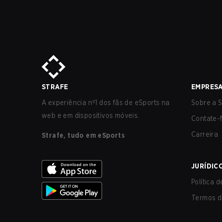
STRAFE
EMPRES
A experiência nº1 dos fãs de eSports na
Sobre a S
web e em dispositivos móveis.
Contate-
Carreira
Strafe, tudo em eSports
JURÍDIC
Política 
Termos d