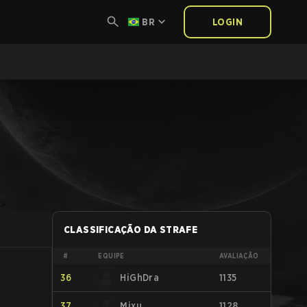
BR
LOGIN
CLASSIFICAÇÃO DA STRAFE
#
EQUIPE
AVALIAÇÃO
36
HiGhDra
1135
37
Mixu
1128