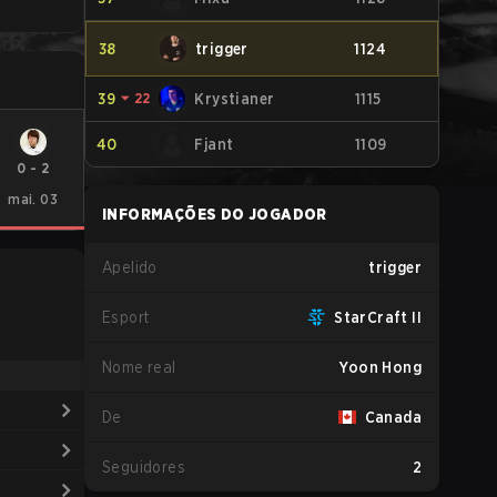
38
trigger
1124
39
⏷
22
Krystianer
1115
40
Fjant
1109
0
-
2
mai. 03
INFORMAÇÕES DO JOGADOR
Apelido
trigger
Esport
StarCraft II
Nome real
Yoon Hong
De
Canada
Seguidores
2