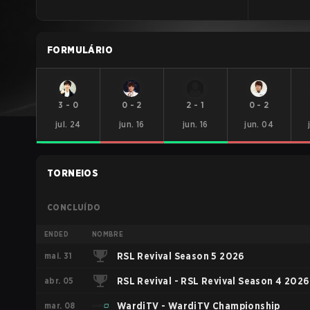
FORMULÁRIO
3
-
0
0
-
2
2
-
1
0
-
2
jul. 24
jun. 16
jun. 16
jun. 04
TORNEIOS
CONCLUÍDO
ENDED
NOMBRE
mai. 31
RSL Revival Season 5 2026
abr. 05
RSL Revival - RSL Revival Season 4 2026
mar. 08
WardiTV - WardiTV Championship