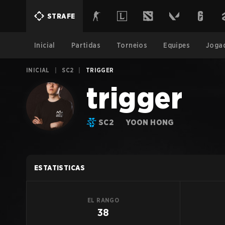
STRAFE
Inicial
Partidas
Torneios
Equipes
Joga
INICIAL
|
SC2
|
TRIGGER
trigger
SC2
YOON HONG
ESTATISTICAS
EL RANGO
38