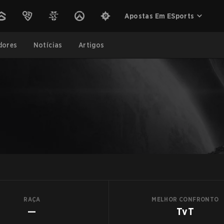
Apostas Em ESports
dores
Notícias
Artigos
RAÇA
MELHOR CONFRONTO
—
TvT