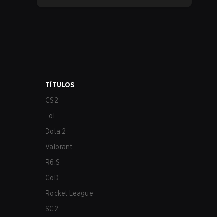
TÍTULOS
CS2
LoL
Dota 2
Valorant
R6:S
CoD
Rocket League
SC2