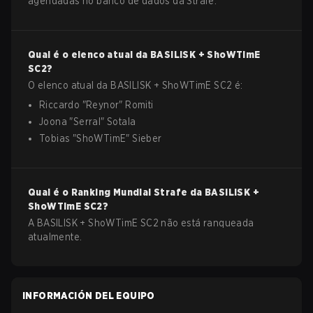
agendadas no banco de dados da Strafe.
Qual é o elenco atual da
BASILISK + ShoWTimE
SC2
?
O elenco atual da
BASILISK + ShoWTimE
SC2
é:
Riccardo
"
Reynor
"
Romiti
Joona
"
Serral
"
Sotala
Tobias
"
ShoWTimE
"
Sieber
Qual é o Ranking Mundial Strafe da
BASILISK +
ShoWTimE
SC2
?
A BASILISK + ShoWTimE SC2 não está ranqueada
atualmente.
INFORMACIÓN DEL EQUIPO