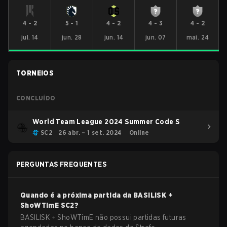
4
-
2
5
-
1
4
-
2
4
-
3
4
-
2
jul. 14
jun. 28
jun. 14
jun. 07
mai. 24
TORNEIOS
CONCLUÍDO
World Team League 2024 Summer Code S
SC2
26 abr. – 1 set. 2024
Online
PERGUNTAS FREQUENTES
Quando é a próxima partida da
BASILISK +
ShoWTimE
SC2
?
BASILISK + ShoWTimE não possui partidas futuras