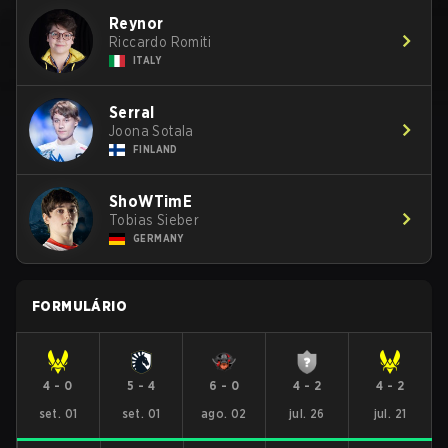
Reynor
Riccardo Romiti
ITALY
Serral
Joona Sotala
FINLAND
ShoWTimE
Tobias Sieber
GERMANY
FORMULÁRIO
4
-
0
5
-
4
6
-
0
4
-
2
4
-
2
set. 01
set. 01
ago. 02
jul. 26
jul. 21