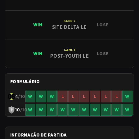
GAME
2
WIN
LOSE
SITE DELTA LE
GAME
1
WIN
LOSE
POST-YOUTH LE
FORMULÁRIO
4
/10
W
W
W
L
L
L
L
L
L
W
10
/10
W
W
W
W
W
W
W
W
W
W
INFORMAÇÃO DE PARTIDA