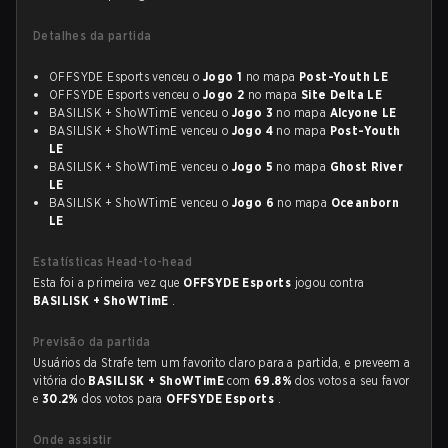
Detalhes da partida
OFFSYDE Esports venceu o
Jogo 1
no mapa
Post-Youth LE
OFFSYDE Esports venceu o
Jogo 2
no mapa
Site Delta LE
BASILISK + ShoWTimE venceu o
Jogo 3
no mapa
Alcyone LE
BASILISK + ShoWTimE venceu o
Jogo 4
no mapa
Post-Youth
LE
BASILISK + ShoWTimE venceu o
Jogo 5
no mapa
Ghost River
LE
BASILISK + ShoWTimE venceu o
Jogo 6
no mapa
Oceanborn
LE
Estatísticas Head-to-head
Esta foi a primeira vez que
OFFSYDE Esports
jogou contra
BASILISK + ShoWTimE
.
Previsão da partida
Usuários da Strafe tem um favorito claro para a partida, e preveem a
vitória do
BASILISK + ShoWTimE
com
69.8%
dos votos a seu favor
e
30.2%
dos votos para
OFFSYDE Esports
.
Onde assistir