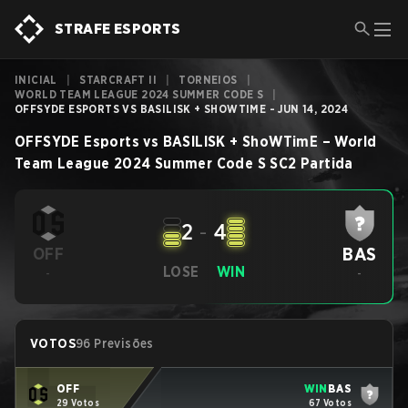
STRAFE ESPORTS
INICIAL
|
STARCRAFT II
|
TORNEIOS
|
WORLD TEAM LEAGUE 2024 SUMMER CODE S
|
OFFSYDE ESPORTS VS BASILISK + SHOWTIME - JUN 14, 2024
OFFSYDE Esports
vs
BASILISK + ShoWTimE
–
World
Team League 2024 Summer Code S
SC2
Partida
2
-
4
BAS
OFF
LOSE
WIN
-
-
VOTOS
96 Previsões
OFF
WIN
BAS
29 Votos
67 Votos