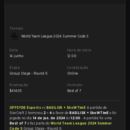
Torneio
World Team League 2024 Summer Code S
Data
Hora de início
14 junho
12:00
Etapa
Localização
Group Stage - Round 6
Online
Premiação
Formato
$
41405
Best of 7
OFFSYDE Esports
vs
BASILISK + ShoWTimE
A partida de
StarCraft 2 terminou
2 - 4
a favor de
BASILISK + ShoWTimE
e foi
jogada no dia
14 de jun. de 2024
às
12:00
. A partida foi uma
Best of 7
e faz parte do
World Team League 2024 Summer
Code S
Group Stage - Round 6.