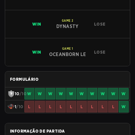
GAME
2
WIN
LOSE
DYNASTY
GAME
1
WIN
LOSE
OCEANBORN LE
FORMULÁRIO
10
/10
W
W
W
W
W
W
W
W
W
W
1
/10
L
L
L
L
L
L
L
L
L
W
INFORMAÇÃO DE PARTIDA