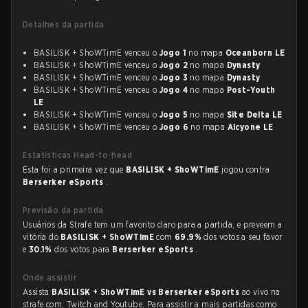
Detalhes da partida
BASILISK + ShoWTimE venceu o
Jogo 1
no mapa
Oceanborn LE
BASILISK + ShoWTimE venceu o
Jogo 2
no mapa
Dynasty
BASILISK + ShoWTimE venceu o
Jogo 3
no mapa
Dynasty
BASILISK + ShoWTimE venceu o
Jogo 4
no mapa
Post-Youth
LE
BASILISK + ShoWTimE venceu o
Jogo 5
no mapa
Site Delta LE
BASILISK + ShoWTimE venceu o
Jogo 6
no mapa
Alcyone LE
Estatísticas Head-to-head
Esta foi a primeira vez que
BASILISK + ShoWTimE
jogou contra
Berserker eSports
.
Previsão da partida
Usuários da Strafe tem um favorito claro para a partida, e preveem a
vitória do
BASILISK + ShoWTimE
com
69.9%
dos votos a seu favor
e
30.1%
dos votos para
Berserker eSports
.
Onde assistir
Assista
BASILISK + ShoWTimE vs Berserker eSports
ao vivo na
strafe.com, Twitch and Youtube. Para assistir a mais partidas como