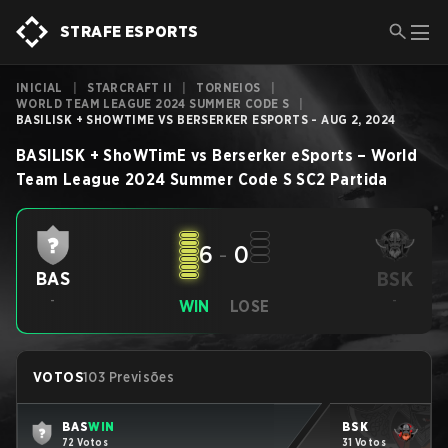
STRAFE ESPORTS
INICIAL
|
STARCRAFT II
|
TORNEIOS
|
WORLD TEAM LEAGUE 2024 SUMMER CODE S
|
BASILISK + SHOWTIME VS BERSERKER ESPORTS - AUG 2, 2024
BASILISK + ShoWTimE
vs
Berserker eSports
–
World
Team League 2024 Summer Code S
SC2
Partida
6
-
0
BSK
BAS
-
-
WIN
LOSE
VOTOS
103 Previsões
BAS
WIN
BSK
72 Votos
31 Votos