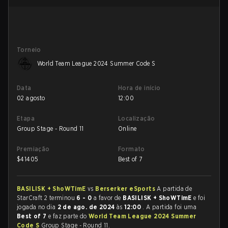
Torneio
World Team League 2024 Summer Code S
Data
Hora de início
02 agosto
12:00
Etapa
Localização
Group Stage - Round 11
Online
Premiação
Formato
$
41405
Best of 7
BASILISK + ShoWTimE
vs
Berserker eSports
A partida de
StarCraft 2 terminou
6 - 0
a favor de
BASILISK + ShoWTimE
e foi
jogada no dia
2 de ago. de 2024
às
12:00
. A partida foi uma
Best of 7
e faz parte do
World Team League 2024 Summer
Code S
Group Stage - Round 11.