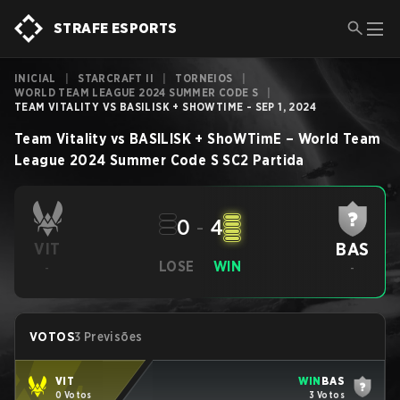
STRAFE ESPORTS
INICIAL
|
STARCRAFT II
|
TORNEIOS
|
WORLD TEAM LEAGUE 2024 SUMMER CODE S
|
TEAM VITALITY VS BASILISK + SHOWTIME - SEP 1, 2024
Team Vitality
vs
BASILISK + ShoWTimE
–
World Team
League 2024 Summer Code S
SC2
Partida
0
-
4
BAS
VIT
LOSE
WIN
-
-
VOTOS
3 Previsões
VIT
WIN
BAS
0 Votos
3 Votos