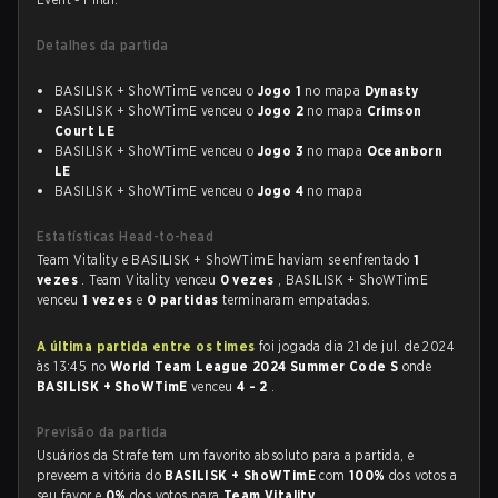
Detalhes da partida
BASILISK + ShoWTimE venceu o
Jogo 1
no mapa
Dynasty
BASILISK + ShoWTimE venceu o
Jogo 2
no mapa
Crimson
Court LE
BASILISK + ShoWTimE venceu o
Jogo 3
no mapa
Oceanborn
LE
BASILISK + ShoWTimE venceu o
Jogo 4
no mapa
Estatísticas Head-to-head
Team Vitality e BASILISK + ShoWTimE haviam se enfrentado
1
vezes
. Team Vitality venceu
0 vezes
, BASILISK + ShoWTimE
venceu
1 vezes
e
0 partidas
terminaram empatadas.
A última partida entre os times
foi jogada dia 21 de jul. de 2024
às 13:45 no
World Team League 2024 Summer Code S
onde
BASILISK + ShoWTimE
venceu
4 - 2
.
Previsão da partida
Usuários da Strafe tem um favorito absoluto para a partida, e
preveem a vitória do
BASILISK + ShoWTimE
com
100%
dos votos a
seu favor e
0%
dos votos para
Team Vitality
.