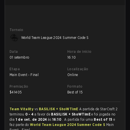
Torneio
World Team League 2024 Summer Code S
Data
Hora de início
01 setembro
16:10
Etapa
Localização
Main Event - Final
Online
Premiação
Formato
$
41405
Best of 15
Team Vitality
vs
BASILISK + ShoWTimE
A partida de StarCraft 2
terminou
0 - 4
a favor de
BASILISK + ShoWTimE
e foi jogada no
dia
1 de set. de 2024
às
16:10
. A partida foi uma
Best of 15
e
faz parte do
World Team League 2024 Summer Code S
Main
Event - Final.