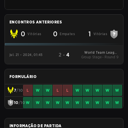
ENCONTROS ANTERIORES
0
0
1
Vitórias
Empates
Vitórias
World Team League
2
-
4
jul. 21 - 2024, 01:45
2024 Summer Code S
Group Stage - Round 9
FORMULÁRIO
7
/10
L
W
W
L
L
W
W
W
W
W
10
/10
W
W
W
W
W
W
W
W
W
W
INFORMAÇÃO DE PARTIDA